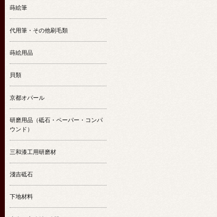
蒔絵筆
代用筆・その他刷毛類
蒔絵用品
貝類
京都オパール
研磨用品（砥石・ペーパー・コンパ
ウンド）
三和漆工用研磨材
淺吉砥石
下地材料