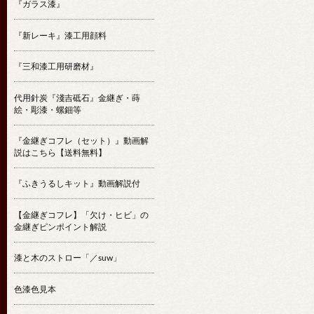
『ガラス漆』
『新レーキ』漆工用顔料
『三和漆工用研磨材』
代用針炭『淺吉砥石』金継ぎ・蒔
絵・彫漆・螺鈿等
『金継ぎコフレ（セット）』動画解
説はこちら【送料無料】
『ふきうるしキット』動画解説付
【金継ぎコフレ】「欠け・ヒビ」の
金継ぎピンポイント解説
漆と木のストロー「／suw」
色漆色見本