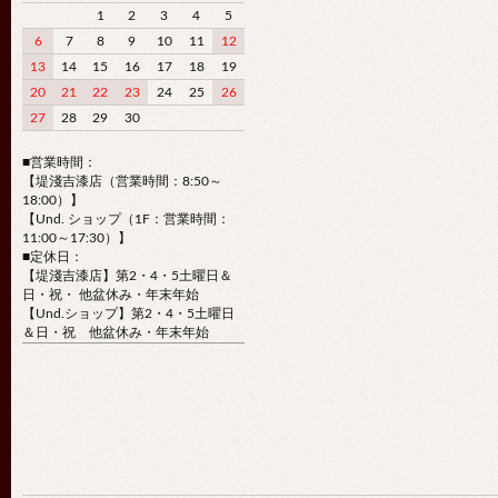
1
2
3
4
5
6
7
8
9
10
11
12
13
14
15
16
17
18
19
20
21
22
23
24
25
26
27
28
29
30
■営業時間：
【堤淺吉漆店（営業時間：8:50～
18:00）】
【Und. ショップ（1F：営業時間：
11:00～17:30）】
■定休日：
【堤淺吉漆店】第2・4・5土曜日＆
日・祝・ 他盆休み・年末年始
【Und.ショップ】第2・4・5土曜日
＆日・祝 他盆休み・年末年始