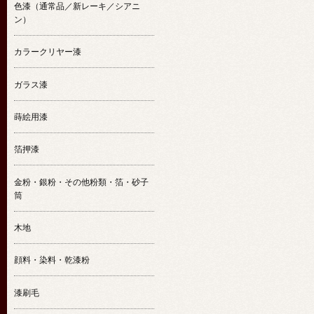
色漆（通常品／新レーキ／シアニ
ン）
カラークリヤー漆
ガラス漆
蒔絵用漆
箔押漆
金粉・銀粉・その他粉類・箔・砂子
筒
木地
顔料・染料・乾漆粉
漆刷毛