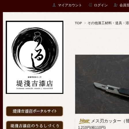
マイアカウント
ログイン
会員
TOP
>
その他漆工材料・道具・溶
メス刃カッター（替刃5枚付
1,210円(税110円)