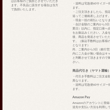
はお客様のご負担とさせていただき
・送料は宅急便60サイズ一
ます。不良品に該当する場合は当方
ます。
で負担いたします。
・ご注文頂きましたら、指
追ってご連絡差し上げます
・現金一括の前払いとなり
・合計金額のご案内から3日
業日）以内に、指定口座へ
をお振込みください。入金
後、商品を発送させていた
す。（振込手数料はお客様
となります）
尚、ご案内から3日（銀行営
内にご入金が無い場合はキ
と判断させて頂きますので
さい。
商品代引き（ヤマト運輸
・代引き手数料はご注文金
異なります。
・送料は宅急便60サイズ一
ます。
Amazon Pay
Amazonのアカウントに登
送先や支払い方法を利用し