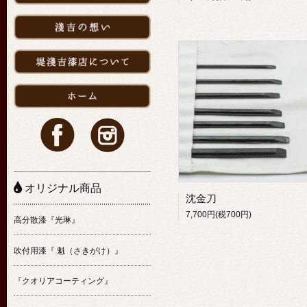
オリジナル商品
沈金刀
7,700円(税700円)
高分散漆『光琳』
吹付用漆『 魁（さきがけ）』
『クオリアコーティング』