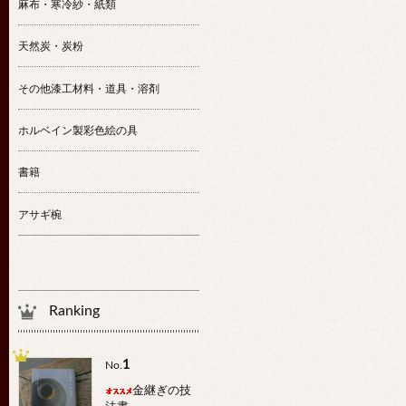
麻布・寒冷紗・紙類
天然炭・炭粉
その他漆工材料・道具・溶剤
ホルベイン製彩色絵の具
書籍
アサギ椀
Ranking
1
No.
金継ぎの技