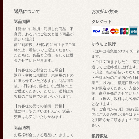
返品について
お支払い方法
返品期限
クレジット
【発送中に破損・汚損した商品、不
良品、あるいはご注文と違う商品が
届いた場合】
ゆうちょ銀行
商品到着後、3日以内に当社までご連
絡の上、着払いでご返送ください。
・送料は宅急便60サイズ一
ただちに、良品と交換、もしくは返
ます。
金させていただきます。
・ご注文頂きましたら、指
追ってご連絡差し上げます
【お客様のご都合による場合】
・現金一括の前払いとなり
返品・交換は未開封、未使用のもの
・合計金額のご案内から3日
に限らせていただきます。商品到着
業日）以内に、指定口座へ
後、3日以内に当社までご連絡の上、
をお振込みください。入金
ご返送ください。ただし、送料はお
後、商品を発送させていた
客様のご負担でお願いいたします。
す。（振込手数料はお客様
となります）
【お客様の元での破損・汚損】
尚、ご案内から3日（銀行営
誠に申し訳ございませんが、返品・
内にご入金が無い場合はキ
交換はお受けいたしかねます。
と判断させて頂きますので
さい。
返品送料
お客様都合による返品につきまして
銀行振込