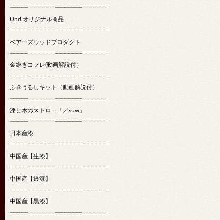
Und.オリジナル商品
ベアーズウッドプロダクト
金継ぎコフレ(動画解説付）
ふきうるしキット（動画解説付）
漆と木のストロー「／suw」
日本産漆
中国産【生漆】
中国産【透漆】
中国産【黒漆】