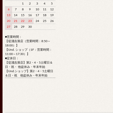
1
2
3
4
5
6
7
8
9
10
11
12
13
14
15
16
17
18
19
20
21
22
23
24
25
26
27
28
29
30
■営業時間：
【堤淺吉漆店（営業時間：8:50～
18:00）】
【Und. ショップ（1F：営業時間：
11:00～17:30）】
■定休日：
【堤淺吉漆店】第2・4・5土曜日＆
日・祝・ 他盆休み・年末年始
【Und.ショップ】第2・4・5土曜日
＆日・祝 他盆休み・年末年始