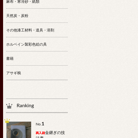
麻布・寒冷紗・紙類
天然炭・炭粉
その他漆工材料・道具・溶剤
ホルベイン製彩色絵の具
書籍
アサギ椀
Ranking
1
No.
金継ぎの技