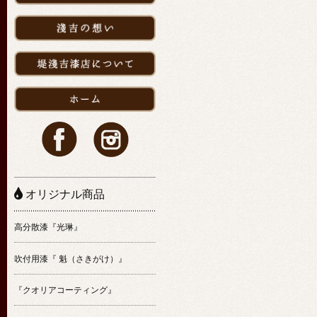
オリジナル商品
高分散漆『光琳』
吹付用漆『 魁（さきがけ）』
『クオリアコーティング』