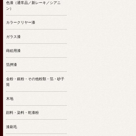
色漆（通常品／新レーキ／シアニ
ン）
カラークリヤー漆
ガラス漆
蒔絵用漆
箔押漆
金粉・銀粉・その他粉類・箔・砂子
筒
木地
顔料・染料・乾漆粉
漆刷毛