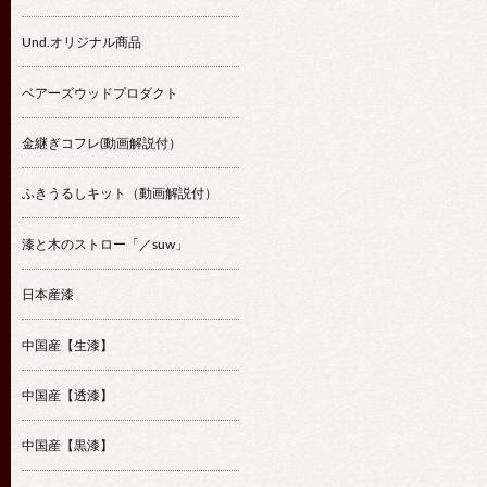
Und.オリジナル商品
ベアーズウッドプロダクト
金継ぎコフレ(動画解説付）
ふきうるしキット（動画解説付）
漆と木のストロー「／suw」
日本産漆
中国産【生漆】
中国産【透漆】
中国産【黒漆】