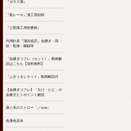
『ガラス漆』
『新レーキ』漆工用顔料
『三和漆工用研磨材』
代用針炭『淺吉砥石』金継ぎ・蒔
絵・彫漆・螺鈿等
『金継ぎコフレ（セット）』動画解
説はこちら【送料無料】
『ふきうるしキット』動画解説付
【金継ぎコフレ】「欠け・ヒビ」の
金継ぎピンポイント解説
漆と木のストロー「／suw」
色漆色見本