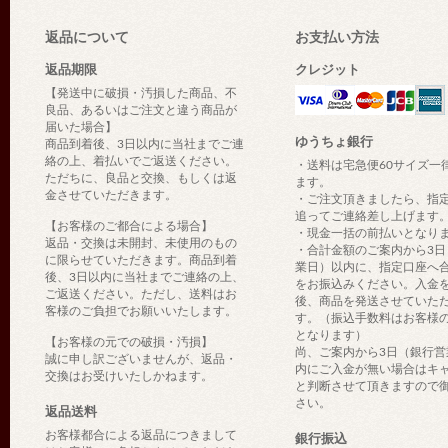
返品について
お支払い方法
返品期限
クレジット
【発送中に破損・汚損した商品、不
良品、あるいはご注文と違う商品が
届いた場合】
ゆうちょ銀行
商品到着後、3日以内に当社までご連
絡の上、着払いでご返送ください。
・送料は宅急便60サイズ一
ただちに、良品と交換、もしくは返
ます。
金させていただきます。
・ご注文頂きましたら、指
追ってご連絡差し上げます
【お客様のご都合による場合】
・現金一括の前払いとなり
返品・交換は未開封、未使用のもの
・合計金額のご案内から3日
に限らせていただきます。商品到着
業日）以内に、指定口座へ
後、3日以内に当社までご連絡の上、
をお振込みください。入金
ご返送ください。ただし、送料はお
後、商品を発送させていた
客様のご負担でお願いいたします。
す。（振込手数料はお客様
となります）
【お客様の元での破損・汚損】
尚、ご案内から3日（銀行営
誠に申し訳ございませんが、返品・
内にご入金が無い場合はキ
交換はお受けいたしかねます。
と判断させて頂きますので
さい。
返品送料
お客様都合による返品につきまして
銀行振込