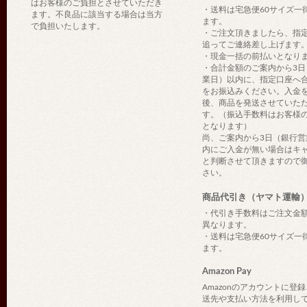
はお客様のご負担とさせていただき
・送料は宅急便60サイズ一
ます。不良品に該当する場合は当方
ます。
で負担いたします。
・ご注文頂きましたら、指
追ってご連絡差し上げます
・現金一括の前払いとなり
・合計金額のご案内から3日
業日）以内に、指定口座へ
をお振込みください。入金
後、商品を発送させていた
す。（振込手数料はお客様
となります）
尚、ご案内から3日（銀行営
内にご入金が無い場合はキ
と判断させて頂きますので
さい。
商品代引き（ヤマト運輸
・代引き手数料はご注文金
異なります。
・送料は宅急便60サイズ一
ます。
Amazon Pay
Amazonのアカウントに登
送先や支払い方法を利用し