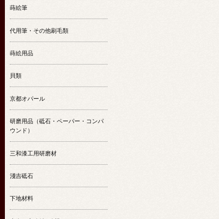
蒔絵筆
代用筆・その他刷毛類
蒔絵用品
貝類
京都オパール
研磨用品（砥石・ペーパー・コンパ
ウンド）
三和漆工用研磨材
淺吉砥石
下地材料