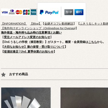
【
INFORMATION
】
【Blog】
【
金継ぎコフレ動画解説
】 【
ふきうるしキット動
【
海外向けオンラインショップ（Onlineshop for Oversea)
】
海外発送・海外持ち込み時の注意事項とお願い
【
受注メールアドレス変更のお知らせ
】
【Und.うるしの学校（漆芸教室）】がスタート。概要・会員登録は
こちら
から。
【
大切なお知らせ】漆の保管・受け取りについて
】
【
堤淺吉漆店 | Und. 夏季休業のお知らせ
】
おすすめ商品