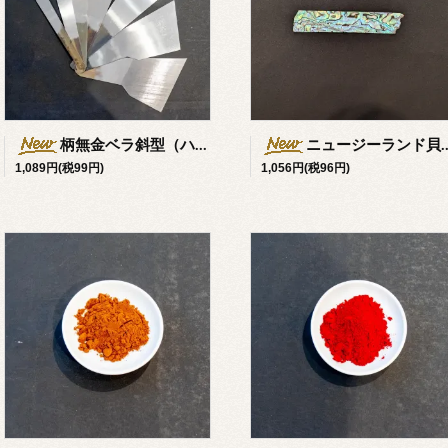
柄無金ベラ斜型（ハガネ）
ニュージーランド貝うす貝0.1mm厚 約20×90mm
1,089円(税99円)
1,056円(税96円)