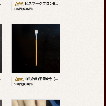
ビスマークブロンBコンク（茶染料）
176円(税16円)
白毛竹軸平筆6号（在庫限り）
550円(税50円)