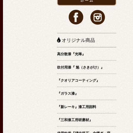
オリジナル商品
高分散漆『光琳』
吹付用漆『 魁（さきがけ）』
『クオリアコーティング』
『ガラス漆』
『新レーキ』漆工用顔料
『三和漆工用研磨材』