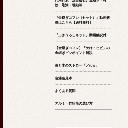
代用針炭『淺吉砥石』金継ぎ・蒔
絵・彫漆・螺鈿等
『金継ぎコフレ（セット）』動画解
説はこちら【送料無料】
『ふきうるしキット』動画解説付
【金継ぎコフレ】「欠け・ヒビ」の
金継ぎピンポイント解説
漆と木のストロー「／suw」
色漆色見本
よくある質問
アルミ・竹粉筒の選び方