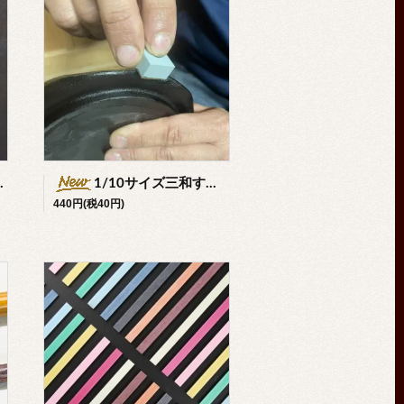
1/10サイズ三和するが砥石
440円(税40円)