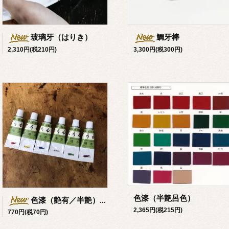
玻璃牙（はりき）
鯛牙棒
2,310円(税210円)
3,300円(税300円)
色漆（半艶呂色）
色漆（艶有／半艶）10g
2,365円(税215円)
770円(税70円)