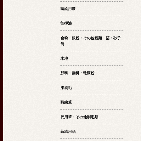
蒔絵用漆
箔押漆
金粉・銀粉・その他粉類・箔・砂子
筒
木地
顔料・染料・乾漆粉
漆刷毛
蒔絵筆
代用筆・その他刷毛類
蒔絵用品