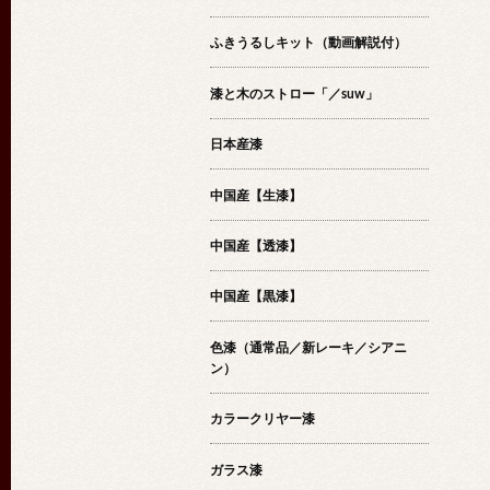
ふきうるしキット（動画解説付）
漆と木のストロー「／suw」
日本産漆
中国産【生漆】
中国産【透漆】
中国産【黒漆】
色漆（通常品／新レーキ／シアニ
ン）
カラークリヤー漆
ガラス漆