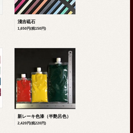
淺吉砥石
1,650円(税150円)
新レーキ色漆（半艶呂色）
2,420円(税220円)