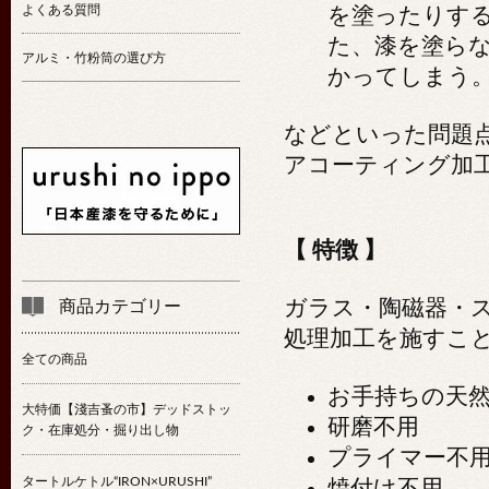
よくある質問
を塗ったりす
た、漆を塗ら
アルミ・竹粉筒の選び方
かってしまう
などといった問題
アコーティング加工
【 特徴 】
ガラス・陶磁器・
商品カテゴリー
処理加工を施すこ
全ての商品
お手持ちの天
大特価【淺吉蚤の市】デッドストッ
研磨不用
ク・在庫処分・掘り出し物
プライマー不
タートルケトル“IRON×URUSHI”
焼付け不用