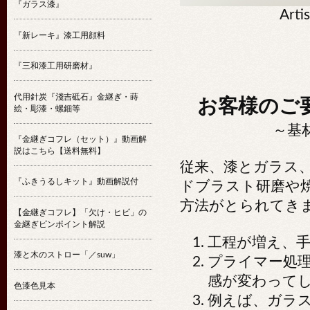
『ガラス漆』
Arti
『新レーキ』漆工用顔料
『三和漆工用研磨材』
代用針炭『淺吉砥石』金継ぎ・蒔
お客様のご
絵・彫漆・螺鈿等
～基
『金継ぎコフレ（セット）』動画解
説はこちら【送料無料】
従来、漆とガラス
『ふきうるしキット』動画解説付
ドブラスト研磨や
方法がとられてき
【金継ぎコフレ】「欠け・ヒビ」の
金継ぎピンポイント解説
工程が増え、
漆と木のストロー「／suw」
プライマー処
感が変わって
色漆色見本
例えば、ガラ