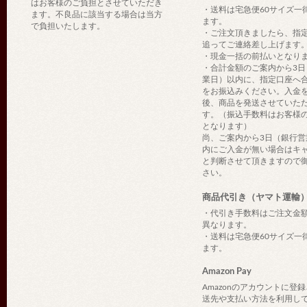
はお客様のご負担とさせていただき
・送料は宅急便60サイズ一
ます。不良品に該当する場合は当方
ます。
で負担いたします。
・ご注文頂きましたら、指
追ってご連絡差し上げます
・現金一括の前払いとなり
・合計金額のご案内から3日
業日）以内に、指定口座へ
をお振込みください。入金
後、商品を発送させていた
す。（振込手数料はお客様
となります）
尚、ご案内から3日（銀行営
内にご入金が無い場合はキ
と判断させて頂きますので
さい。
商品代引き（ヤマト運輸
・代引き手数料はご注文金
異なります。
・送料は宅急便60サイズ一
ます。
Amazon Pay
Amazonのアカウントに登
送先や支払い方法を利用し