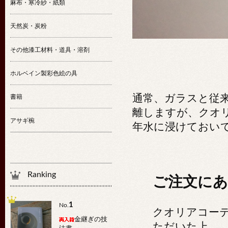
麻布・寒冷紗・紙類
天然炭・炭粉
その他漆工材料・道具・溶剤
ホルベイン製彩色絵の具
通常、ガラスと従
書籍
離しますが、クオ
アサギ椀
年水に浸けておい
Ranking
ご注文に
1
No.
クオリアコー
金継ぎの技
ただいた上、