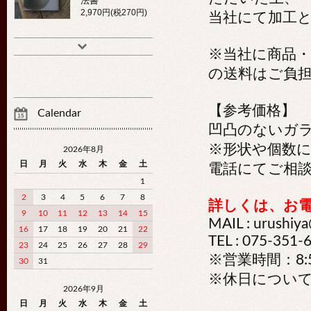
法書
2,970円(税270円)
当社にて加工
※当社に商品
の送料はご負
【参考価格】
Calendar
凹凸のないガラ
※形状や個数
2026年8月
日
月
火
水
木
金
土
電話にてご相
1
2
3
4
5
6
7
8
詳しくは、お
9
10
11
12
13
14
15
MAIL : urushiya
16
17
18
19
20
21
22
TEL : 075-351-
23
24
25
26
27
28
29
※営業時間：8:5
30
31
※休日につい
2026年9月
日
月
火
水
木
金
土