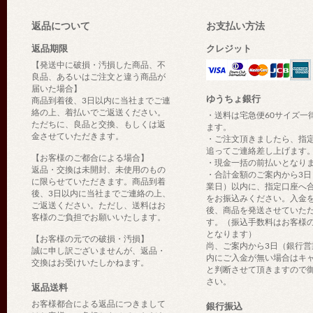
返品について
お支払い方法
返品期限
クレジット
【発送中に破損・汚損した商品、不
良品、あるいはご注文と違う商品が
届いた場合】
ゆうちょ銀行
商品到着後、3日以内に当社までご連
絡の上、着払いでご返送ください。
・送料は宅急便60サイズ一
ただちに、良品と交換、もしくは返
ます。
金させていただきます。
・ご注文頂きましたら、指
追ってご連絡差し上げます
【お客様のご都合による場合】
・現金一括の前払いとなり
返品・交換は未開封、未使用のもの
・合計金額のご案内から3日
に限らせていただきます。商品到着
業日）以内に、指定口座へ
後、3日以内に当社までご連絡の上、
をお振込みください。入金
ご返送ください。ただし、送料はお
後、商品を発送させていた
客様のご負担でお願いいたします。
す。（振込手数料はお客様
となります）
【お客様の元での破損・汚損】
尚、ご案内から3日（銀行営
誠に申し訳ございませんが、返品・
内にご入金が無い場合はキ
交換はお受けいたしかねます。
と判断させて頂きますので
さい。
返品送料
お客様都合による返品につきまして
銀行振込