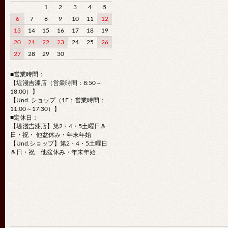
1
2
3
4
5
6
7
8
9
10
11
12
13
14
15
16
17
18
19
20
21
22
23
24
25
26
27
28
29
30
■営業時間：
【堤淺吉漆店（営業時間：8:50～
18:00）】
【Und. ショップ（1F：営業時間：
11:00～17:30）】
■定休日：
【堤淺吉漆店】第2・4・5土曜日＆
日・祝・ 他盆休み・年末年始
【Und.ショップ】第2・4・5土曜日
＆日・祝 他盆休み・年末年始