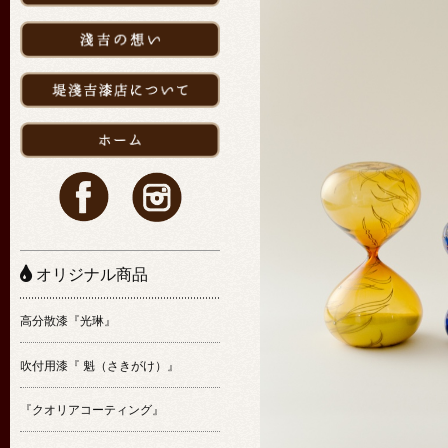
オリジナル商品
高分散漆『光琳』
吹付用漆『 魁（さきがけ）』
『クオリアコーティング』