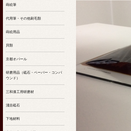
蒔絵筆
代用筆・その他刷毛類
蒔絵用品
貝類
京都オパール
研磨用品（砥石・ペーパー・コンパ
ウンド）
三和漆工用研磨材
淺吉砥石
下地材料