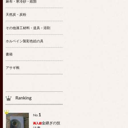
麻布・寒冷紗・紙類
天然炭・炭粉
その他漆工材料・道具・溶剤
ホルベイン製彩色絵の具
書籍
アサギ椀
Ranking
1
No.
金継ぎの技