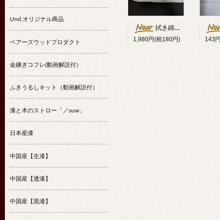
Und.オリジナル商品
拭き綿代用クロス25cm幅×10m
1,980円(税180円)
143
ベアーズウッドプロダクト
金継ぎコフレ(動画解説付）
ふきうるしキット（動画解説付）
漆と木のストロー「／suw」
日本産漆
中国産【生漆】
中国産【透漆】
中国産【黒漆】