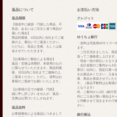
返品について
お支払い方法
返品期限
クレジット
【発送中に破損・汚損した商品、不
良品、あるいはご注文と違う商品が
届いた場合】
ゆうちょ銀行
商品到着後、3日以内に当社までご連
絡の上、着払いでご返送ください。
・送料は宅急便60サイズ一
ただちに、良品と交換、もしくは返
ます。
金させていただきます。
・ご注文頂きましたら、指
追ってご連絡差し上げます
【お客様のご都合による場合】
・現金一括の前払いとなり
返品・交換は未開封、未使用のもの
・合計金額のご案内から3日
に限らせていただきます。商品到着
業日）以内に、指定口座へ
後、3日以内に当社までご連絡の上、
をお振込みください。入金
ご返送ください。ただし、送料はお
後、商品を発送させていた
客様のご負担でお願いいたします。
す。（振込手数料はお客様
となります）
【お客様の元での破損・汚損】
尚、ご案内から3日（銀行営
誠に申し訳ございませんが、返品・
内にご入金が無い場合はキ
交換はお受けいたしかねます。
と判断させて頂きますので
さい。
返品送料
お客様都合による返品につきまして
銀行振込