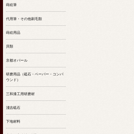
蒔絵筆
代用筆・その他刷毛類
蒔絵用品
貝類
京都オパール
研磨用品（砥石・ペーパー・コンパ
ウンド）
三和漆工用研磨材
淺吉砥石
下地材料