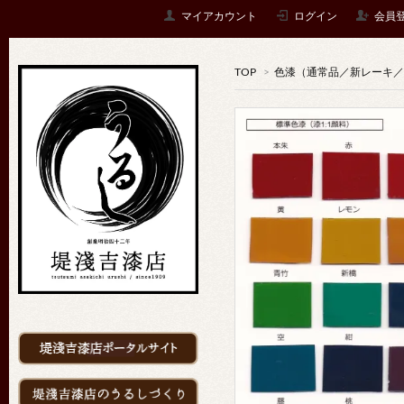
マイアカウント
ログイン
会員
TOP
>
色漆（通常品／新レーキ／