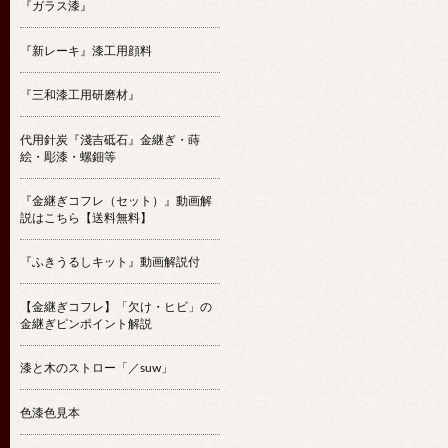
『ガラス漆』
『新レーキ』漆工用顔料
『三和漆工用研磨材』
代用針炭『淺吉砥石』金継ぎ・蒔
絵・彫漆・螺鈿等
『金継ぎコフレ（セット）』動画解
説はこちら【送料無料】
『ふきうるしキット』動画解説付
【金継ぎコフレ】「欠け・ヒビ」の
金継ぎピンポイント解説
漆と木のストロー「／suw」
色漆色見本