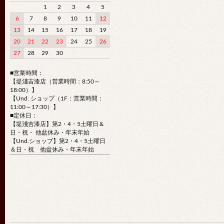
1
2
3
4
5
6
7
8
9
10
11
12
13
14
15
16
17
18
19
20
21
22
23
24
25
26
27
28
29
30
■営業時間：
【堤淺吉漆店（営業時間：8:50～
18:00）】
【Und. ショップ（1F：営業時間：
11:00～17:30）】
■定休日：
【堤淺吉漆店】第2・4・5土曜日＆
日・祝・ 他盆休み・年末年始
【Und.ショップ】第2・4・5土曜日
＆日・祝 他盆休み・年末年始