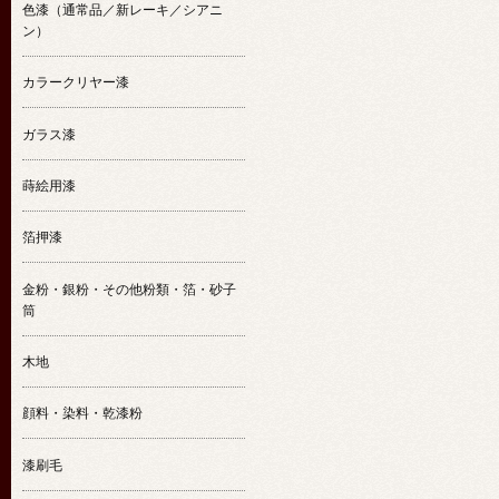
色漆（通常品／新レーキ／シアニ
ン）
カラークリヤー漆
ガラス漆
蒔絵用漆
箔押漆
金粉・銀粉・その他粉類・箔・砂子
筒
木地
顔料・染料・乾漆粉
漆刷毛