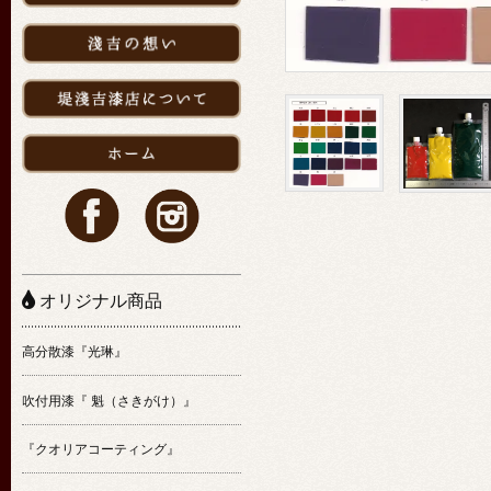
オリジナル商品
高分散漆『光琳』
吹付用漆『 魁（さきがけ）』
『クオリアコーティング』