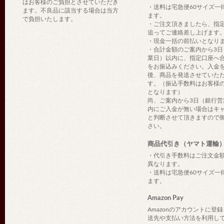
はお客様のご負担とさせていただき
・送料は宅急便60サイズ一
ます。不良品に該当する場合は当方
ます。
で負担いたします。
・ご注文頂きましたら、指
追ってご連絡差し上げます
・現金一括の前払いとなり
・合計金額のご案内から3日
業日）以内に、指定口座へ
をお振込みください。入金
後、商品を発送させていた
す。（振込手数料はお客様
となります）
尚、ご案内から3日（銀行営
内にご入金が無い場合はキ
と判断させて頂きますので
さい。
商品代引き（ヤマト運輸
・代引き手数料はご注文金
異なります。
・送料は宅急便60サイズ一
ます。
Amazon Pay
Amazonのアカウントに登
送先や支払い方法を利用し