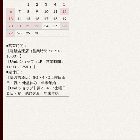
1
2
3
4
5
6
7
8
9
10
11
12
13
14
15
16
17
18
19
20
21
22
23
24
25
26
27
28
29
30
■営業時間：
【堤淺吉漆店（営業時間：8:50～
18:00）】
【Und. ショップ（1F：営業時間：
11:00～17:30）】
■定休日：
【堤淺吉漆店】第2・4・5土曜日＆
日・祝・ 他盆休み・年末年始
【Und.ショップ】第2・4・5土曜日
＆日・祝 他盆休み・年末年始