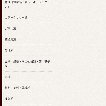
色漆（通常品／新レーキ／シアニ
ン）
カラークリヤー漆
ガラス漆
蒔絵用漆
箔押漆
金粉・銀粉・その他粉類・箔・砂子
筒
木地
顔料・染料・乾漆粉
漆刷毛