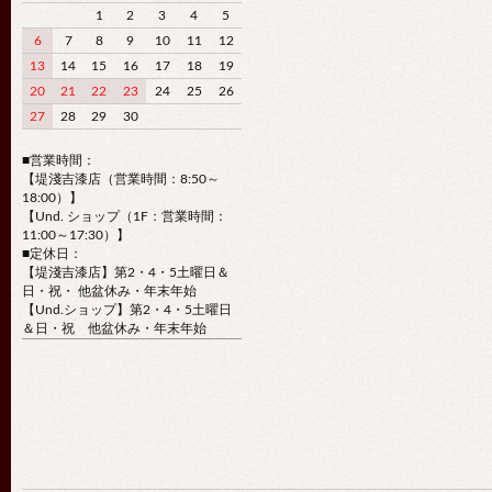
1
2
3
4
5
6
7
8
9
10
11
12
13
14
15
16
17
18
19
20
21
22
23
24
25
26
27
28
29
30
■営業時間：
【堤淺吉漆店（営業時間：8:50～
18:00）】
【Und. ショップ（1F：営業時間：
11:00～17:30）】
■定休日：
【堤淺吉漆店】第2・4・5土曜日＆
日・祝・ 他盆休み・年末年始
【Und.ショップ】第2・4・5土曜日
＆日・祝 他盆休み・年末年始