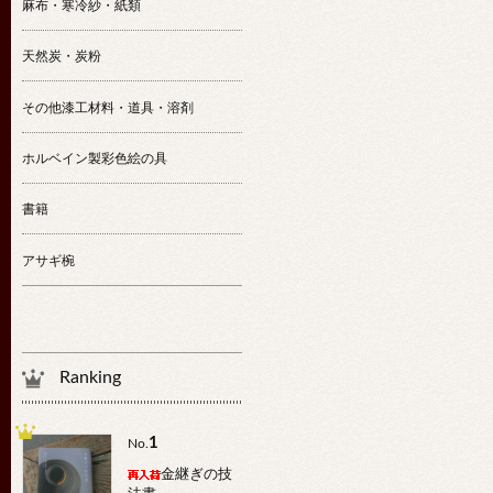
麻布・寒冷紗・紙類
天然炭・炭粉
その他漆工材料・道具・溶剤
ホルベイン製彩色絵の具
書籍
アサギ椀
Ranking
1
No.
金継ぎの技