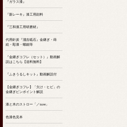
『ガラス漆』
『新レーキ』漆工用顔料
『三和漆工用研磨材』
代用針炭『淺吉砥石』金継ぎ・蒔
絵・彫漆・螺鈿等
『金継ぎコフレ（セット）』動画解
説はこちら【送料無料】
『ふきうるしキット』動画解説付
【金継ぎコフレ】「欠け・ヒビ」の
金継ぎピンポイント解説
漆と木のストロー「／suw」
色漆色見本