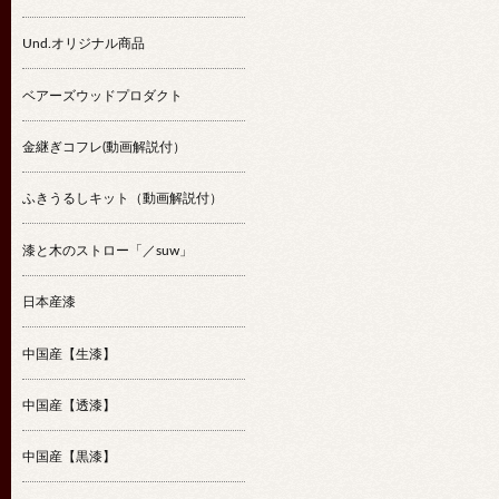
Und.オリジナル商品
ベアーズウッドプロダクト
金継ぎコフレ(動画解説付）
ふきうるしキット（動画解説付）
漆と木のストロー「／suw」
日本産漆
中国産【生漆】
中国産【透漆】
中国産【黒漆】