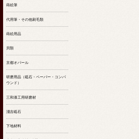
蒔絵筆
代用筆・その他刷毛類
蒔絵用品
貝類
京都オパール
研磨用品（砥石・ペーパー・コンパ
ウンド）
三和漆工用研磨材
淺吉砥石
下地材料