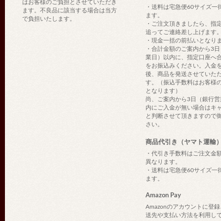
はお客様のご負担とさせていただき
・送料は宅急便60サイズ一
ます。不良品に該当する場合は当方
ます。
で負担いたします。
・ご注文頂きましたら、指
追ってご連絡差し上げます
・現金一括の前払いとなり
・合計金額のご案内から3日
業日）以内に、指定口座へ
をお振込みください。入金
後、商品を発送させていた
す。（振込手数料はお客様
となります）
尚、ご案内から3日（銀行営
内にご入金が無い場合はキ
と判断させて頂きますので
さい。
商品代引き（ヤマト運輸
・代引き手数料はご注文金
異なります。
・送料は宅急便60サイズ一
ます。
Amazon Pay
Amazonのアカウントに登
送先や支払い方法を利用し