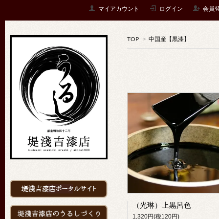
マイアカウント
ログイン
会員
TOP
>
中国産【黒漆】
（光琳）上黒呂色
1,320円(税120円)