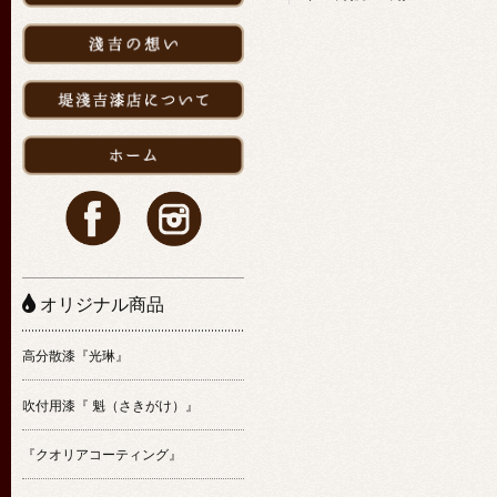
オリジナル商品
高分散漆『光琳』
吹付用漆『 魁（さきがけ）』
『クオリアコーティング』