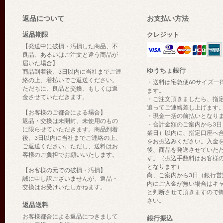
返品について
お支払い方法
返品期限
クレジット
【発送中に破損・汚損した商品、不
良品、あるいはご注文と違う商品が
届いた場合】
ゆうちょ銀行
商品到着後、3日以内に当社までご連
絡の上、着払いでご返送ください。
・送料は宅急便60サイズ一
ただちに、良品と交換、もしくは返
ます。
金させていただきます。
・ご注文頂きましたら、指
追ってご連絡差し上げます
【お客様のご都合による場合】
・現金一括の前払いとなり
返品・交換は未開封、未使用のもの
・合計金額のご案内から3日
に限らせていただきます。商品到着
業日）以内に、指定口座へ
後、3日以内に当社までご連絡の上、
をお振込みください。入金
ご返送ください。ただし、送料はお
後、商品を発送させていた
客様のご負担でお願いいたします。
す。（振込手数料はお客様
となります）
【お客様の元での破損・汚損】
尚、ご案内から3日（銀行営
誠に申し訳ございませんが、返品・
内にご入金が無い場合はキ
交換はお受けいたしかねます。
と判断させて頂きますので
さい。
返品送料
お客様都合による返品につきまして
銀行振込