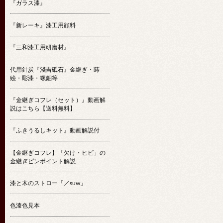
『ガラス漆』
『新レーキ』漆工用顔料
『三和漆工用研磨材』
代用針炭『淺吉砥石』金継ぎ・蒔
絵・彫漆・螺鈿等
『金継ぎコフレ（セット）』動画解
説はこちら【送料無料】
『ふきうるしキット』動画解説付
【金継ぎコフレ】「欠け・ヒビ」の
金継ぎピンポイント解説
漆と木のストロー「／suw」
色漆色見本