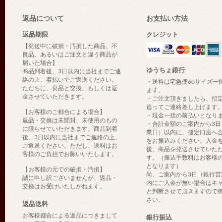
返品について
お支払い方法
返品期限
クレジット
【発送中に破損・汚損した商品、不
良品、あるいはご注文と違う商品が
届いた場合】
ゆうちょ銀行
商品到着後、3日以内に当社までご連
絡の上、着払いでご返送ください。
・送料は宅急便60サイズ一
ただちに、良品と交換、もしくは返
ます。
金させていただきます。
・ご注文頂きましたら、指
追ってご連絡差し上げます
【お客様のご都合による場合】
・現金一括の前払いとなり
返品・交換は未開封、未使用のもの
・合計金額のご案内から3日
に限らせていただきます。商品到着
業日）以内に、指定口座へ
後、3日以内に当社までご連絡の上、
をお振込みください。入金
ご返送ください。ただし、送料はお
後、商品を発送させていた
客様のご負担でお願いいたします。
す。（振込手数料はお客様
となります）
【お客様の元での破損・汚損】
尚、ご案内から3日（銀行営
誠に申し訳ございませんが、返品・
内にご入金が無い場合はキ
交換はお受けいたしかねます。
と判断させて頂きますので
さい。
返品送料
お客様都合による返品につきまして
銀行振込