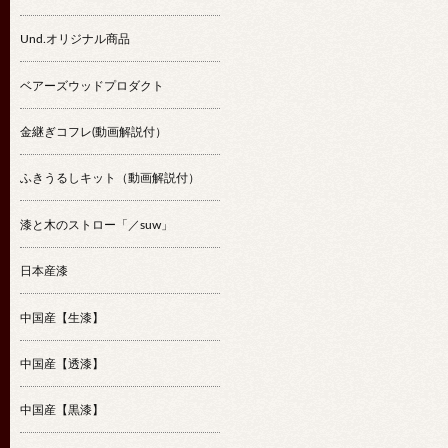
Und.オリジナル商品
ベアーズウッドプロダクト
金継ぎコフレ(動画解説付）
ふきうるしキット（動画解説付）
漆と木のストロー「／suw」
日本産漆
中国産【生漆】
中国産【透漆】
中国産【黒漆】