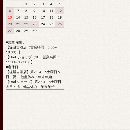
1
2
3
4
5
6
7
8
9
10
11
12
13
14
15
16
17
18
19
20
21
22
23
24
25
26
27
28
29
30
■営業時間：
【堤淺吉漆店（営業時間：8:50～
18:00）】
【Und. ショップ（1F：営業時間：
11:00～17:30）】
■定休日：
【堤淺吉漆店】第2・4・5土曜日＆
日・祝・ 他盆休み・年末年始
【Und.ショップ】第2・4・5土曜日
＆日・祝 他盆休み・年末年始