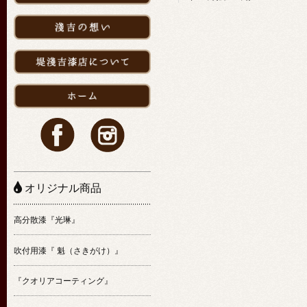
オリジナル商品
高分散漆『光琳』
吹付用漆『 魁（さきがけ）』
『クオリアコーティング』