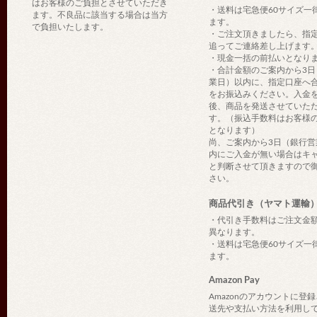
はお客様のご負担とさせていただき
・送料は宅急便60サイズ一
ます。不良品に該当する場合は当方
ます。
で負担いたします。
・ご注文頂きましたら、指
追ってご連絡差し上げます
・現金一括の前払いとなり
・合計金額のご案内から3日
業日）以内に、指定口座へ
をお振込みください。入金
後、商品を発送させていた
す。（振込手数料はお客様
となります）
尚、ご案内から3日（銀行営
内にご入金が無い場合はキ
と判断させて頂きますので
さい。
商品代引き（ヤマト運輸
・代引き手数料はご注文金
異なります。
・送料は宅急便60サイズ一
ます。
Amazon Pay
Amazonのアカウントに登
送先や支払い方法を利用し