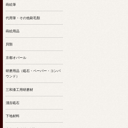
蒔絵筆
代用筆・その他刷毛類
蒔絵用品
貝類
京都オパール
研磨用品（砥石・ペーパー・コンパ
ウンド）
三和漆工用研磨材
淺吉砥石
下地材料