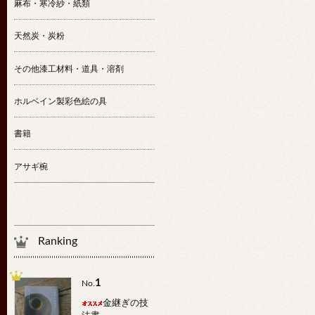
麻布・寒冷紗・紙類
天然炭・炭粉
その他漆工材料・道具・溶剤
ホルベイン製彩色絵の具
書籍
アサギ椀
Ranking
1
No.
金継ぎの技