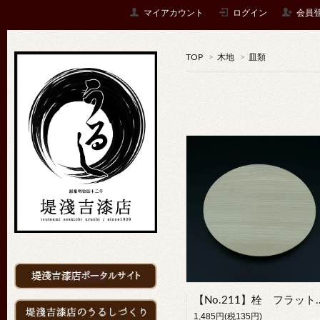
マイアカウント
ログイン
会員
TOP
>
木地
>
皿類
【No.211】栓 フラ
1,485円(税135円)