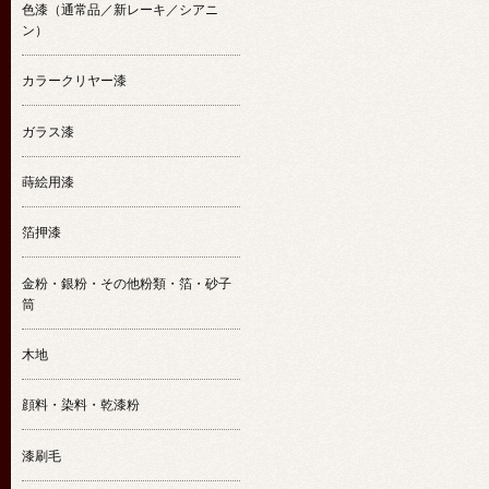
色漆（通常品／新レーキ／シアニ
ン）
カラークリヤー漆
ガラス漆
蒔絵用漆
箔押漆
金粉・銀粉・その他粉類・箔・砂子
筒
木地
顔料・染料・乾漆粉
漆刷毛