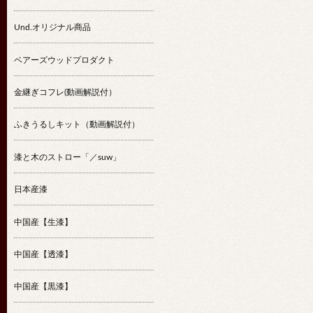
Und.オリジナル商品
ベアーズウッドプロダクト
金継ぎコフレ(動画解説付）
ふきうるしキット（動画解説付）
漆と木のストロー「／suw」
日本産漆
中国産【生漆】
中国産【透漆】
中国産【黒漆】