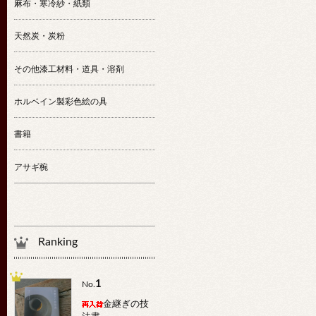
麻布・寒冷紗・紙類
天然炭・炭粉
その他漆工材料・道具・溶剤
ホルベイン製彩色絵の具
書籍
アサギ椀
Ranking
1
No.
金継ぎの技