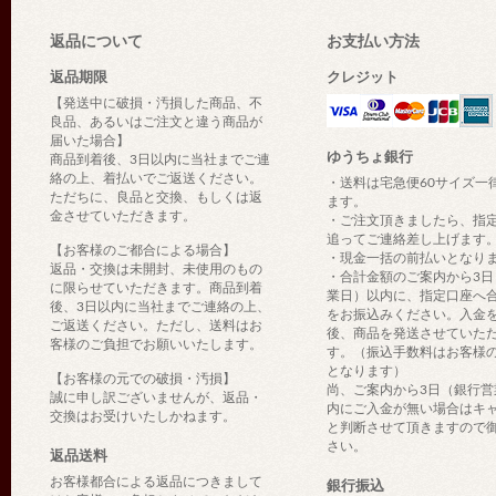
返品について
お支払い方法
返品期限
クレジット
【発送中に破損・汚損した商品、不
良品、あるいはご注文と違う商品が
届いた場合】
ゆうちょ銀行
商品到着後、3日以内に当社までご連
絡の上、着払いでご返送ください。
・送料は宅急便60サイズ一
ただちに、良品と交換、もしくは返
ます。
金させていただきます。
・ご注文頂きましたら、指
追ってご連絡差し上げます
【お客様のご都合による場合】
・現金一括の前払いとなり
返品・交換は未開封、未使用のもの
・合計金額のご案内から3日
に限らせていただきます。商品到着
業日）以内に、指定口座へ
後、3日以内に当社までご連絡の上、
をお振込みください。入金
ご返送ください。ただし、送料はお
後、商品を発送させていた
客様のご負担でお願いいたします。
す。（振込手数料はお客様
となります）
【お客様の元での破損・汚損】
尚、ご案内から3日（銀行営
誠に申し訳ございませんが、返品・
内にご入金が無い場合はキ
交換はお受けいたしかねます。
と判断させて頂きますので
さい。
返品送料
お客様都合による返品につきまして
銀行振込