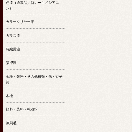
色漆（通常品／新レーキ／シアニ
ン）
カラークリヤー漆
ガラス漆
蒔絵用漆
箔押漆
金粉・銀粉・その他粉類・箔・砂子
筒
木地
顔料・染料・乾漆粉
漆刷毛