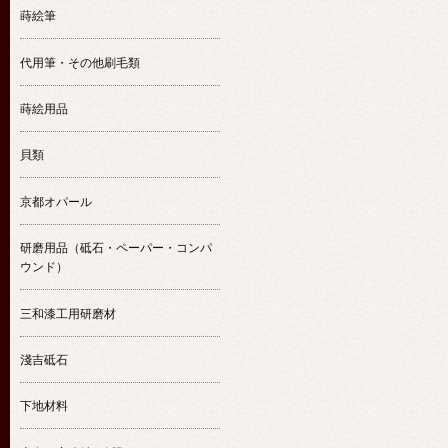
蒔絵筆
代用筆・その他刷毛類
蒔絵用品
貝類
京都オパール
研磨用品（砥石・ペーパー・コンパ
ウンド）
三和漆工用研磨材
淺吉砥石
下地材料