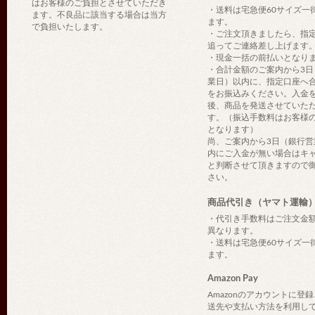
はお客様のご負担とさせていただき
・送料は宅急便60サイズ一
ます。不良品に該当する場合は当方
ます。
で負担いたします。
・ご注文頂きましたら、指
追ってご連絡差し上げます
・現金一括の前払いとなり
・合計金額のご案内から3日
業日）以内に、指定口座へ
をお振込みください。入金
後、商品を発送させていた
す。（振込手数料はお客様
となります）
尚、ご案内から3日（銀行営
内にご入金が無い場合はキ
と判断させて頂きますので
さい。
商品代引き（ヤマト運輸
・代引き手数料はご注文金
異なります。
・送料は宅急便60サイズ一
ます。
Amazon Pay
Amazonのアカウントに登
送先や支払い方法を利用し