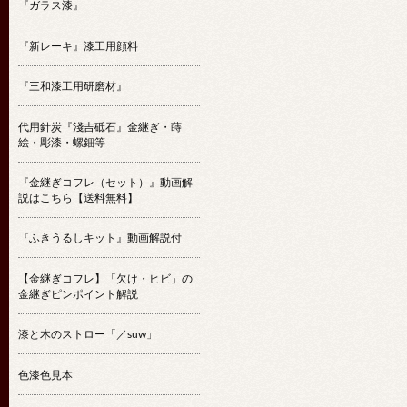
『ガラス漆』
『新レーキ』漆工用顔料
『三和漆工用研磨材』
代用針炭『淺吉砥石』金継ぎ・蒔
絵・彫漆・螺鈿等
『金継ぎコフレ（セット）』動画解
説はこちら【送料無料】
『ふきうるしキット』動画解説付
【金継ぎコフレ】「欠け・ヒビ」の
金継ぎピンポイント解説
漆と木のストロー「／suw」
色漆色見本