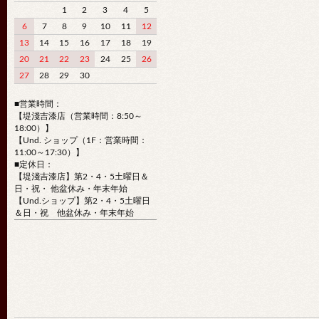
1
2
3
4
5
6
7
8
9
10
11
12
13
14
15
16
17
18
19
20
21
22
23
24
25
26
27
28
29
30
■営業時間：
【堤淺吉漆店（営業時間：8:50～
18:00）】
【Und. ショップ（1F：営業時間：
11:00～17:30）】
■定休日：
【堤淺吉漆店】第2・4・5土曜日＆
日・祝・ 他盆休み・年末年始
【Und.ショップ】第2・4・5土曜日
＆日・祝 他盆休み・年末年始