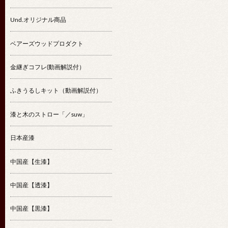
Und.オリジナル商品
ベアーズウッドプロダクト
金継ぎコフレ(動画解説付）
ふきうるしキット（動画解説付）
漆と木のストロー「／suw」
日本産漆
中国産【生漆】
中国産【透漆】
中国産【黒漆】