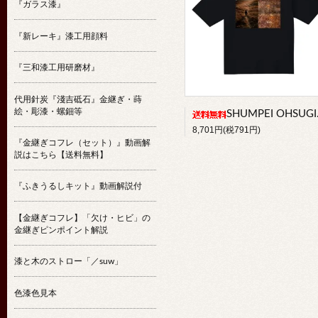
『ガラス漆』
『新レーキ』漆工用顔料
『三和漆工用研磨材』
代用針炭『淺吉砥石』金継ぎ・蒔
絵・彫漆・螺鈿等
SHUMPEI OHSUGI×Und.Tシャツ(半袖）
8,701円(税791円)
『金継ぎコフレ（セット）』動画解
説はこちら【送料無料】
『ふきうるしキット』動画解説付
【金継ぎコフレ】「欠け・ヒビ」の
金継ぎピンポイント解説
漆と木のストロー「／suw」
色漆色見本