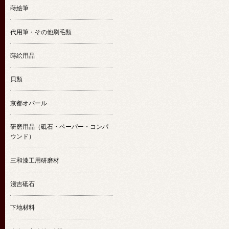
蒔絵筆
代用筆・その他刷毛類
蒔絵用品
貝類
京都オパール
研磨用品（砥石・ペーパー・コンパ
ウンド）
三和漆工用研磨材
淺吉砥石
下地材料