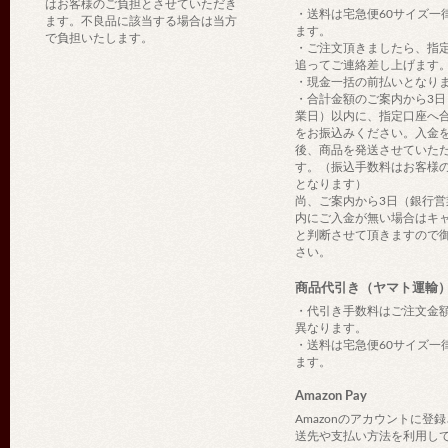
はお客様のご負担とさせていただき
・送料は宅急便60サイズ一
ます。不良品に該当する場合は当方
ます。
で負担いたします。
・ご注文頂きましたら、指
追ってご連絡差し上げます
・現金一括の前払いとなり
・合計金額のご案内から3日
業日）以内に、指定口座へ
をお振込みください。入金
後、商品を発送させていた
す。（振込手数料はお客様
となります）
尚、ご案内から3日（銀行営
内にご入金が無い場合はキ
と判断させて頂きますので
さい。
商品代引き（ヤマト運輸
・代引き手数料はご注文金
異なります。
・送料は宅急便60サイズ一
ます。
Amazon Pay
Amazonのアカウントに登
送先や支払い方法を利用し