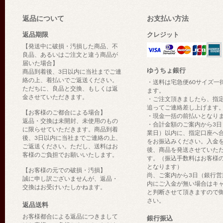
返品について
お支払い方法
返品期限
クレジット
【発送中に破損・汚損した商品、不
良品、あるいはご注文と違う商品が
届いた場合】
ゆうちょ銀行
商品到着後、3日以内に当社までご連
絡の上、着払いでご返送ください。
・送料は宅急便60サイズ一
ただちに、良品と交換、もしくは返
ます。
金させていただきます。
・ご注文頂きましたら、指
追ってご連絡差し上げます
【お客様のご都合による場合】
・現金一括の前払いとなり
返品・交換は未開封、未使用のもの
・合計金額のご案内から3日
に限らせていただきます。商品到着
業日）以内に、指定口座へ
後、3日以内に当社までご連絡の上、
をお振込みください。入金
ご返送ください。ただし、送料はお
後、商品を発送させていた
客様のご負担でお願いいたします。
す。（振込手数料はお客様
となります）
【お客様の元での破損・汚損】
尚、ご案内から3日（銀行営
誠に申し訳ございませんが、返品・
内にご入金が無い場合はキ
交換はお受けいたしかねます。
と判断させて頂きますので
さい。
返品送料
お客様都合による返品につきまして
銀行振込