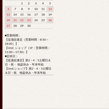
1
2
3
4
5
6
7
8
9
10
11
12
13
14
15
16
17
18
19
20
21
22
23
24
25
26
27
28
29
30
■営業時間：
【堤淺吉漆店（営業時間：8:50～
18:00）】
【Und. ショップ（1F：営業時間：
11:00～17:30）】
■定休日：
【堤淺吉漆店】第2・4・5土曜日＆
日・祝・ 他盆休み・年末年始
【Und.ショップ】第2・4・5土曜日
＆日・祝 他盆休み・年末年始