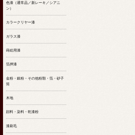
色漆（通常品／新レーキ／シアニ
ン）
カラークリヤー漆
ガラス漆
蒔絵用漆
箔押漆
金粉・銀粉・その他粉類・箔・砂子
筒
木地
顔料・染料・乾漆粉
漆刷毛