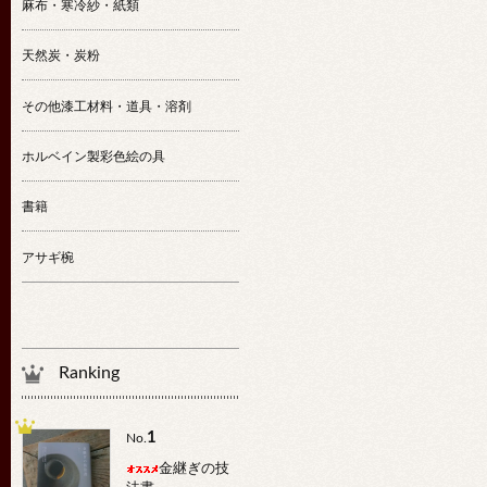
麻布・寒冷紗・紙類
天然炭・炭粉
その他漆工材料・道具・溶剤
ホルベイン製彩色絵の具
書籍
アサギ椀
Ranking
1
No.
金継ぎの技