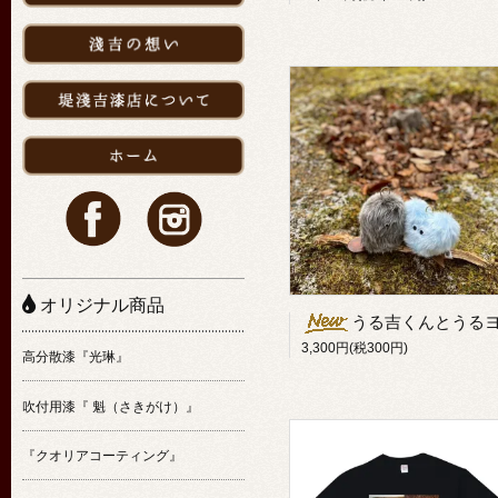
オリジナル商品
うる吉くんとうるヨネちゃ
3,300円(税300円)
高分散漆『光琳』
吹付用漆『 魁（さきがけ）』
『クオリアコーティング』