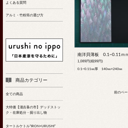
よくある質問
アルミ・竹粉筒の選び方
1,089円(税99円)
0.1~0.11㎜厚 140㎜×240㎜
商品カテゴリー
前のペー
全ての商品
大特価【淺吉蚤の市】デッドストッ
ク・在庫処分・掘り出し物
タートルケトル“IRON×URUSHI”