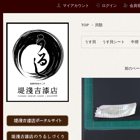
マイアカウント
ログイン
会員
TOP
>
貝類
うす貝
うす貝シート
中摺
前のペー