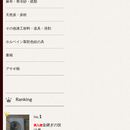
麻布・寒冷紗・紙類
天然炭・炭粉
その他漆工材料・道具・溶剤
ホルベイン製彩色絵の具
書籍
アサギ椀
Ranking
1
No.
金継ぎの技