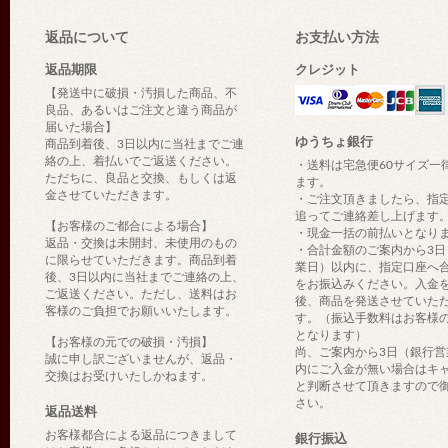
返品について
お支払い方法
返品期限
クレジット
【発送中に破損・汚損した商品、不
良品、あるいはご注文と違う商品が
届いた場合】
ゆうちょ銀行
商品到着後、3日以内に当社までご連
絡の上、着払いでご返送ください。
・送料は宅急便60サイズ一
ただちに、良品と交換、もしくは返
ます。
金させていただきます。
・ご注文頂きましたら、指
追ってご連絡差し上げます
【お客様のご都合による場合】
・現金一括の前払いとなり
返品・交換は未開封、未使用のもの
・合計金額のご案内から3日
に限らせていただきます。商品到着
業日）以内に、指定口座へ
後、3日以内に当社までご連絡の上、
をお振込みください。入金
ご返送ください。ただし、送料はお
後、商品を発送させていた
客様のご負担でお願いいたします。
す。（振込手数料はお客様
となります）
【お客様の元での破損・汚損】
尚、ご案内から3日（銀行営
誠に申し訳ございませんが、返品・
内にご入金が無い場合はキ
交換はお受けいたしかねます。
と判断させて頂きますので
さい。
返品送料
お客様都合による返品につきまして
銀行振込