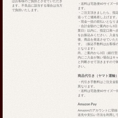
はお客様のご負担とさせていただき
・送料は宅急便60サイズ一
ます。不良品に該当する場合は当方
ます。
で負担いたします。
・ご注文頂きましたら、指
追ってご連絡差し上げます
・現金一括の前払いとなり
・合計金額のご案内から3日
業日）以内に、指定口座へ
をお振込みください。入金
後、商品を発送させていた
す。（振込手数料はお客様
となります）
尚、ご案内から3日（銀行営
内にご入金が無い場合はキ
と判断させて頂きますので
さい。
商品代引き（ヤマト運輸
・代引き手数料はご注文金
異なります。
・送料は宅急便60サイズ一
ます。
Amazon Pay
Amazonのアカウントに登
送先や支払い方法を利用し