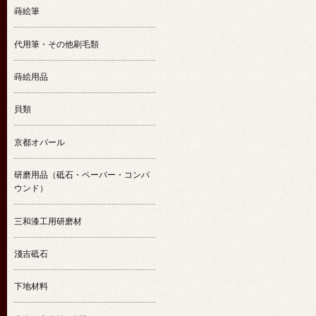
蒔絵筆
代用筆・その他刷毛類
蒔絵用品
貝類
京都オパール
研磨用品（砥石・ペーパー・コンパ
ウンド）
三和漆工用研磨材
淺吉砥石
下地材料