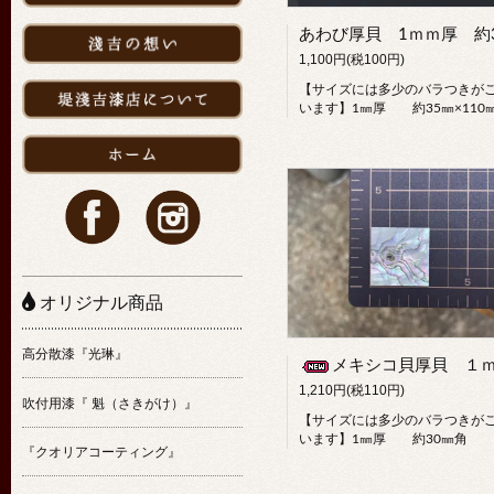
1,100円(税100円)
【サイズには多少のバラつきが
います】1㎜厚 約35㎜×110
オリジナル商品
高分散漆『光琳』
メキシコ貝厚貝 １ｍｍ厚 約30ｍｍ
1,210円(税110円)
吹付用漆『 魁（さきがけ）』
【サイズには多少のバラつきが
います】1㎜厚 約30㎜角
『クオリアコーティング』