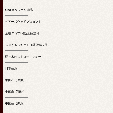
Und.オリジナル商品
ベアーズウッドプロダクト
金継ぎコフレ(動画解説付）
ふきうるしキット（動画解説付）
漆と木のストロー「／suw」
日本産漆
中国産【生漆】
中国産【透漆】
中国産【黒漆】