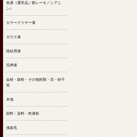
色漆（通常品／新レーキ／シアニ
ン）
カラークリヤー漆
ガラス漆
蒔絵用漆
箔押漆
金粉・銀粉・その他粉類・箔・砂子
筒
木地
顔料・染料・乾漆粉
漆刷毛