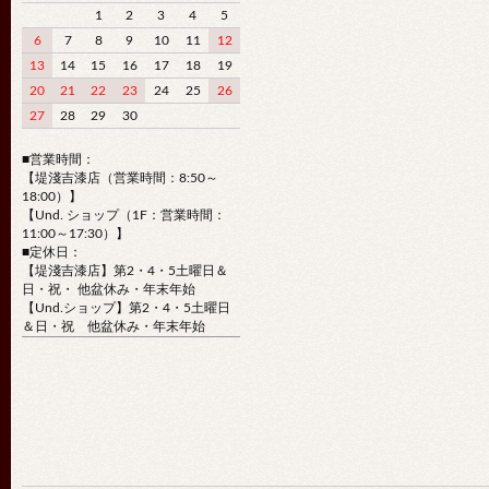
1
2
3
4
5
6
7
8
9
10
11
12
13
14
15
16
17
18
19
20
21
22
23
24
25
26
27
28
29
30
■営業時間：
【堤淺吉漆店（営業時間：8:50～
18:00）】
【Und. ショップ（1F：営業時間：
11:00～17:30）】
■定休日：
【堤淺吉漆店】第2・4・5土曜日＆
日・祝・ 他盆休み・年末年始
【Und.ショップ】第2・4・5土曜日
＆日・祝 他盆休み・年末年始