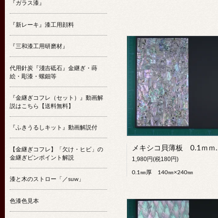
『ガラス漆』
『新レーキ』漆工用顔料
『三和漆工用研磨材』
代用針炭『淺吉砥石』金継ぎ・蒔
絵・彫漆・螺鈿等
『金継ぎコフレ（セット）』動画解
説はこちら【送料無料】
『ふきうるしキット』動画解説付
メキシコ貝薄板 0.1
【金継ぎコフレ】「欠け・ヒビ」の
金継ぎピンポイント解説
1,980円(税180円)
0.1㎜厚 140㎜×240㎜
漆と木のストロー「／suw」
色漆色見本