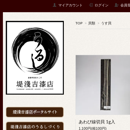
マイアカウント
ログイン
会員
TOP
>
貝類
>
うす貝
あわび線切貝 1g入
1,100円(税100円)