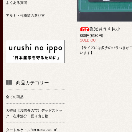
よくある質問
アルミ・竹粉筒の選び方
夜光貝うす貝小
880円(税80円)
SOLD OUT
【サイズには多少のバラつきが
います】
商品カテゴリー
全ての商品
大特価【淺吉蚤の市】デッドストッ
ク・在庫処分・掘り出し物
タートルケトル“IRON×URUSHI”