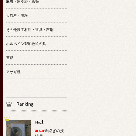
麻布・寒冷紗・紙類
天然炭・炭粉
その他漆工材料・道具・溶剤
ホルベイン製彩色絵の具
書籍
アサギ椀
Ranking
1
No.
金継ぎの技