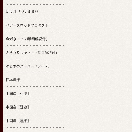
Und.オリジナル商品
ベアーズウッドプロダクト
金継ぎコフレ(動画解説付）
ふきうるしキット（動画解説付）
漆と木のストロー「／suw」
日本産漆
中国産【生漆】
中国産【透漆】
中国産【黒漆】