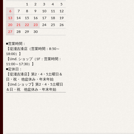
1
2
3
4
5
6
7
8
9
10
11
12
13
14
15
16
17
18
19
20
21
22
23
24
25
26
27
28
29
30
■営業時間：
【堤淺吉漆店（営業時間：8:50～
18:00）】
【Und. ショップ（1F：営業時間：
11:00～17:30）】
■定休日：
【堤淺吉漆店】第2・4・5土曜日＆
日・祝・ 他盆休み・年末年始
【Und.ショップ】第2・4・5土曜日
＆日・祝 他盆休み・年末年始