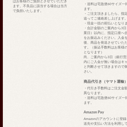
はお客様のご負担とさせていただき
・送料は宅急便60サイズ一
ます。不良品に該当する場合は当方
ます。
で負担いたします。
・ご注文頂きましたら、指
追ってご連絡差し上げます
・現金一括の前払いとなり
・合計金額のご案内から3日
業日）以内に、指定口座へ
をお振込みください。入金
後、商品を発送させていた
す。（振込手数料はお客様
となります）
尚、ご案内から3日（銀行営
内にご入金が無い場合はキ
と判断させて頂きますので
さい。
商品代引き（ヤマト運輸
・代引き手数料はご注文金
異なります。
・送料は宅急便60サイズ一
ます。
Amazon Pay
Amazonのアカウントに登
送先や支払い方法を利用し