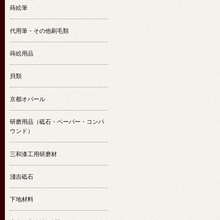
蒔絵筆
代用筆・その他刷毛類
蒔絵用品
貝類
京都オパール
研磨用品（砥石・ペーパー・コンパ
ウンド）
三和漆工用研磨材
淺吉砥石
下地材料