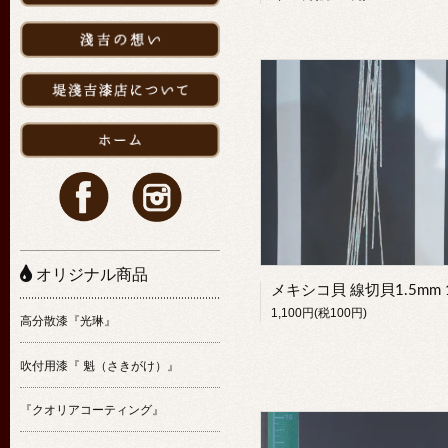
オリジナル商品
1,100円(税100円)
高分散漆『光琳』
吹付用漆『 魁（さきがけ）』
『クオリアコーティング』