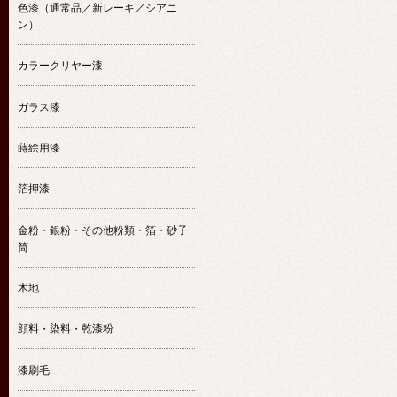
色漆（通常品／新レーキ／シアニ
ン）
カラークリヤー漆
ガラス漆
蒔絵用漆
箔押漆
金粉・銀粉・その他粉類・箔・砂子
筒
木地
顔料・染料・乾漆粉
漆刷毛