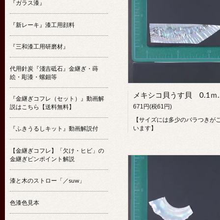
『ガラス漆』
『新レーキ』漆工用顔料
『三和漆工用研磨材』
代用針炭『淺吉砥石』金継ぎ・蒔
絵・彫漆・螺鈿等
メキシコ貝う
『金継ぎコフレ（セット）』動画解
671円(税61円)
説はこちら【送料無料】
【サイズには多少のバラつきが
います】
『ふきうるしキット』動画解説付
【金継ぎコフレ】「欠け・ヒビ」の
金継ぎピンポイント解説
漆と木のストロー「／suw」
色漆色見本