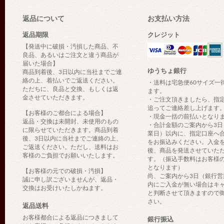
返品について
お支払い方法
返品期限
クレジット
【発送中に破損・汚損した商品、不
良品、あるいはご注文と違う商品が
届いた場合】
ゆうちょ銀行
商品到着後、3日以内に当社までご連
絡の上、着払いでご返送ください。
・送料は宅急便60サイズ一
ただちに、良品と交換、もしくは返
ます。
金させていただきます。
・ご注文頂きましたら、指
追ってご連絡差し上げます
【お客様のご都合による場合】
・現金一括の前払いとなり
返品・交換は未開封、未使用のもの
・合計金額のご案内から3日
に限らせていただきます。商品到着
業日）以内に、指定口座へ
後、3日以内に当社までご連絡の上、
をお振込みください。入金
ご返送ください。ただし、送料はお
後、商品を発送させていた
客様のご負担でお願いいたします。
す。（振込手数料はお客様
となります）
【お客様の元での破損・汚損】
尚、ご案内から3日（銀行営
誠に申し訳ございませんが、返品・
内にご入金が無い場合はキ
交換はお受けいたしかねます。
と判断させて頂きますので
さい。
返品送料
お客様都合による返品につきまして
銀行振込