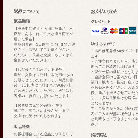
返品について
お支払い方法
返品期限
クレジット
【発送中に破損・汚損した商品、不
良品、あるいはご注文と違う商品が
届いた場合】
ゆうちょ銀行
商品到着後、3日以内に当社までご連
絡の上、着払いでご返送ください。
・送料は宅急便60サイズ一
ただちに、良品と交換、もしくは返
ます。
金させていただきます。
・ご注文頂きましたら、指
追ってご連絡差し上げます
【お客様のご都合による場合】
・現金一括の前払いとなり
返品・交換は未開封、未使用のもの
・合計金額のご案内から3日
に限らせていただきます。商品到着
業日）以内に、指定口座へ
後、3日以内に当社までご連絡の上、
をお振込みください。入金
ご返送ください。ただし、送料はお
後、商品を発送させていた
客様のご負担でお願いいたします。
す。（振込手数料はお客様
となります）
【お客様の元での破損・汚損】
尚、ご案内から3日（銀行営
誠に申し訳ございませんが、返品・
内にご入金が無い場合はキ
交換はお受けいたしかねます。
と判断させて頂きますので
さい。
返品送料
お客様都合による返品につきまして
銀行振込