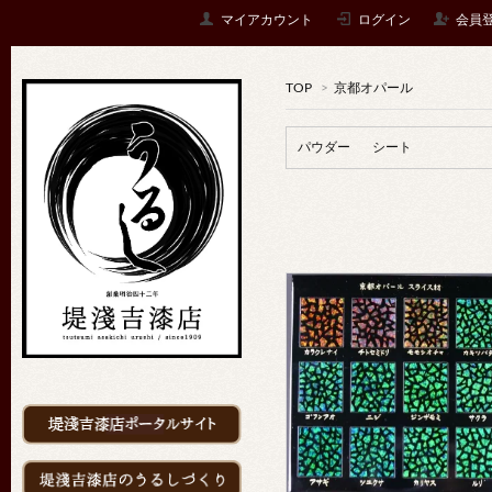
マイアカウント
ログイン
会員
TOP
>
京都オパール
パウダー
シート