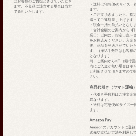
はお客様のご負担とさせていただき
・送料は宅急便60サイズ一
ます。不良品に該当する場合は当方
ます。
で負担いたします。
・ご注文頂きましたら、指
追ってご連絡差し上げます
・現金一括の前払いとなり
・合計金額のご案内から3日
業日）以内に、指定口座へ
をお振込みください。入金
後、商品を発送させていた
す。（振込手数料はお客様
となります）
尚、ご案内から3日（銀行営
内にご入金が無い場合はキ
と判断させて頂きますので
さい。
商品代引き（ヤマト運輸
・代引き手数料はご注文金
異なります。
・送料は宅急便60サイズ一
ます。
Amazon Pay
Amazonのアカウントに登
送先や支払い方法を利用し