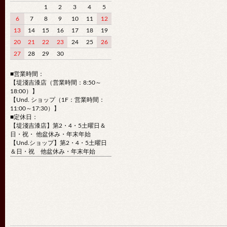
1
2
3
4
5
6
7
8
9
10
11
12
13
14
15
16
17
18
19
20
21
22
23
24
25
26
27
28
29
30
■営業時間：
【堤淺吉漆店（営業時間：8:50～
18:00）】
【Und. ショップ（1F：営業時間：
11:00～17:30）】
■定休日：
【堤淺吉漆店】第2・4・5土曜日＆
日・祝・ 他盆休み・年末年始
【Und.ショップ】第2・4・5土曜日
＆日・祝 他盆休み・年末年始