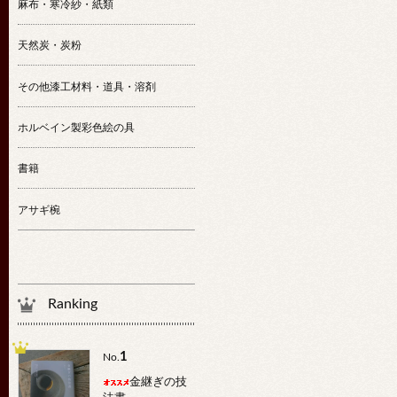
麻布・寒冷紗・紙類
天然炭・炭粉
その他漆工材料・道具・溶剤
ホルベイン製彩色絵の具
書籍
アサギ椀
Ranking
1
No.
金継ぎの技