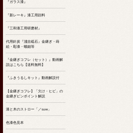
『ガラス漆』
『新レーキ』漆工用顔料
『三和漆工用研磨材』
代用針炭『淺吉砥石』金継ぎ・蒔
絵・彫漆・螺鈿等
『金継ぎコフレ（セット）』動画解
説はこちら【送料無料】
『ふきうるしキット』動画解説付
【金継ぎコフレ】「欠け・ヒビ」の
金継ぎピンポイント解説
漆と木のストロー「／suw」
色漆色見本