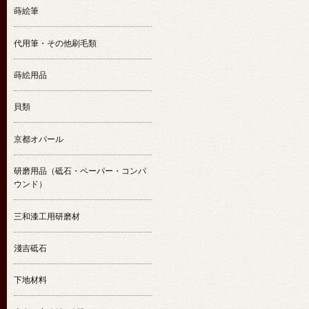
蒔絵筆
代用筆・その他刷毛類
蒔絵用品
貝類
京都オパール
研磨用品（砥石・ペーパー・コンパ
ウンド）
三和漆工用研磨材
淺吉砥石
下地材料