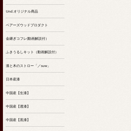
Und.オリジナル商品
ベアーズウッドプロダクト
金継ぎコフレ(動画解説付）
ふきうるしキット（動画解説付）
漆と木のストロー「／suw」
日本産漆
中国産【生漆】
中国産【透漆】
中国産【黒漆】