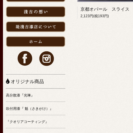
2,123円(税193円)
オリジナル商品
高分散漆『光琳』
吹付用漆『 魁（さきがけ）』
『クオリアコーティング』