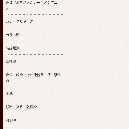
色漆（通常品／新レーキ／シアニ
ン）
カラークリヤー漆
ガラス漆
蒔絵用漆
箔押漆
金粉・銀粉・その他粉類・箔・砂子
筒
木地
顔料・染料・乾漆粉
漆刷毛