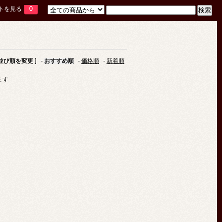
トを見る
0
 並び順を変更 ]
-
おすすめ順
-
価格順
-
新着順
ます