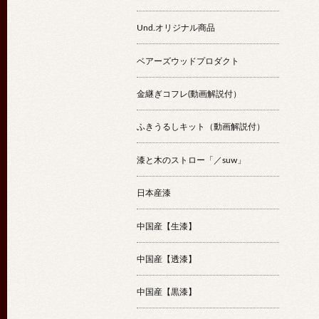
Und.オリジナル商品
ベアーズウッドプロダクト
金継ぎコフレ(動画解説付）
ふきうるしキット（動画解説付）
漆と木のストロー「／suw」
日本産漆
中国産【生漆】
中国産【透漆】
中国産【黒漆】