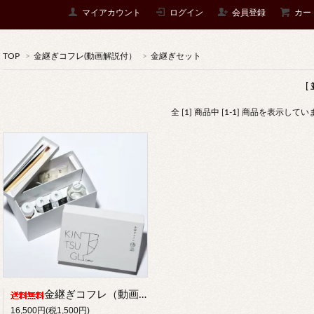
マイアカウント
ログイン
会員登録
カー
TOP
>
金継ぎコフレ(動画解説付）
>
金継ぎセット
[
全 [1] 商品中 [1-1] 商品を表示してい
金継ぎコフレ（動画解説付）
16,500円(税1,500円)