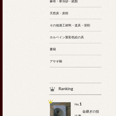
麻布・寒冷紗・紙類
天然炭・炭粉
その他漆工材料・道具・溶剤
ホルベイン製彩色絵の具
書籍
アサギ椀
Ranking
1
No.
金継ぎの技