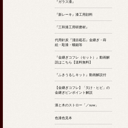
『ガラス漆』
『新レーキ』漆工用顔料
『三和漆工用研磨材』
代用針炭『淺吉砥石』金継ぎ・蒔
絵・彫漆・螺鈿等
『金継ぎコフレ（セット）』動画解
説はこちら【送料無料】
『ふきうるしキット』動画解説付
【金継ぎコフレ】「欠け・ヒビ」の
金継ぎピンポイント解説
漆と木のストロー「／suw」
色漆色見本