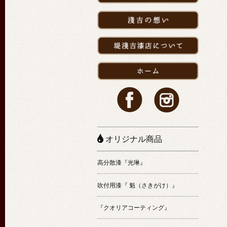
オリジナル商品
高分散漆『光琳』
吹付用漆『 魁（さきがけ）』
『クオリアコーティング』