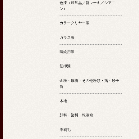
色漆（通常品／新レーキ／シアニ
ン）
カラークリヤー漆
ガラス漆
蒔絵用漆
箔押漆
金粉・銀粉・その他粉類・箔・砂子
筒
木地
顔料・染料・乾漆粉
漆刷毛