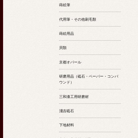
蒔絵筆
代用筆・その他刷毛類
蒔絵用品
貝類
京都オパール
研磨用品（砥石・ペーパー・コンパ
ウンド）
三和漆工用研磨材
淺吉砥石
下地材料