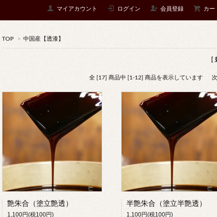
マイアカウント
ログイン
会員登録
カー
TOP
>
中国産【透漆】
[
全 [17] 商品中 [1-12] 商品を表示しています
艶朱合（塗立艶透）
半艶朱合（塗立半艶透）
1,100円(税100円)
1,100円(税100円)