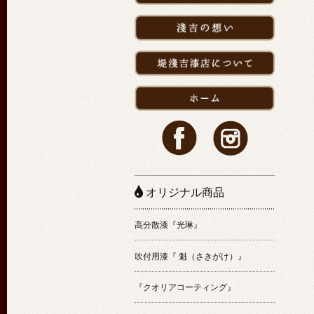
オリジナル商品
高分散漆『光琳』
吹付用漆『 魁（さきがけ）』
『クオリアコーティング』