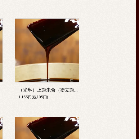
（光琳）上艶朱合（塗立艶透）
1,155円(税105円)