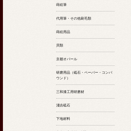
蒔絵筆
代用筆・その他刷毛類
蒔絵用品
貝類
京都オパール
研磨用品（砥石・ペーパー・コンパ
ウンド）
三和漆工用研磨材
淺吉砥石
下地材料