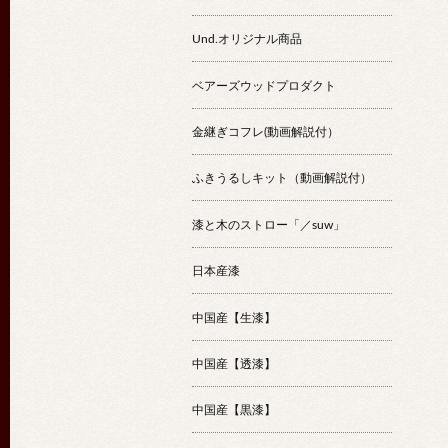
Und.オリジナル商品
ベアーズウッドプロダクト
金継ぎコフレ(動画解説付）
ふきうるしキット（動画解説付）
漆と木のストロー「／suw」
日本産漆
中国産【生漆】
中国産【透漆】
中国産【黒漆】