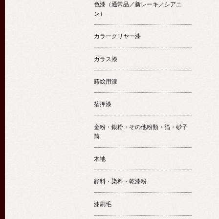
色漆（通常品／新レーキ／シアニ
ン）
カラークリヤー漆
ガラス漆
蒔絵用漆
箔押漆
金粉・銀粉・その他粉類・箔・砂子
筒
木地
顔料・染料・乾漆粉
漆刷毛