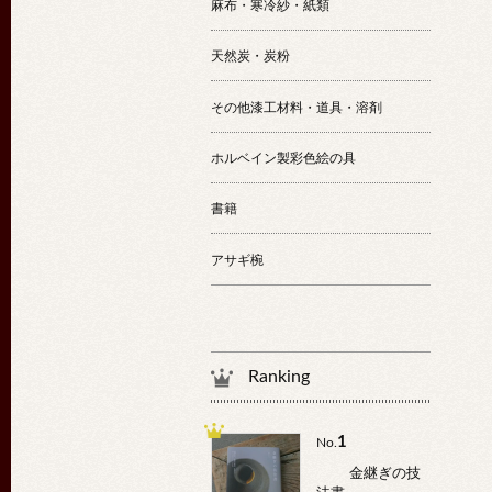
麻布・寒冷紗・紙類
天然炭・炭粉
その他漆工材料・道具・溶剤
ホルベイン製彩色絵の具
書籍
アサギ椀
Ranking
1
No.
金継ぎの技