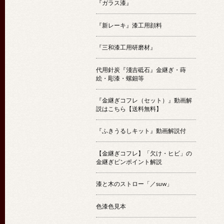
『ガラス漆』
『新レーキ』漆工用顔料
『三和漆工用研磨材』
代用針炭『淺吉砥石』金継ぎ・蒔
絵・彫漆・螺鈿等
『金継ぎコフレ（セット）』動画解
説はこちら【送料無料】
『ふきうるしキット』動画解説付
【金継ぎコフレ】「欠け・ヒビ」の
金継ぎピンポイント解説
漆と木のストロー「／suw」
色漆色見本