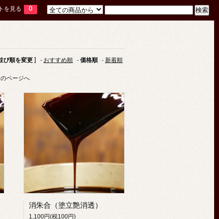
トを見る
0
 並び順を変更 ]
-
おすすめ順
-
価格順
-
新着順
次のページへ
消朱合（塗立艶消透）
1,100円(税100円)