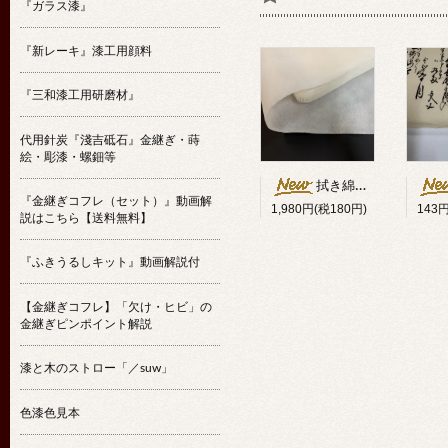
『ガラス漆』
『新レーキ』漆工用顔料
『三和漆工用研磨材』
代用針炭『淺吉砥石』金継ぎ・蒔
絵・彫漆・螺鈿等
拭き綿代用クロス25cm幅×10m
『金継ぎコフレ（セット）』動画解
1,980円(税180円)
143
説はこちら【送料無料】
『ふきうるしキット』動画解説付
【金継ぎコフレ】「欠け・ヒビ」の
金継ぎピンポイント解説
漆と木のストロー「／suw」
色漆色見本