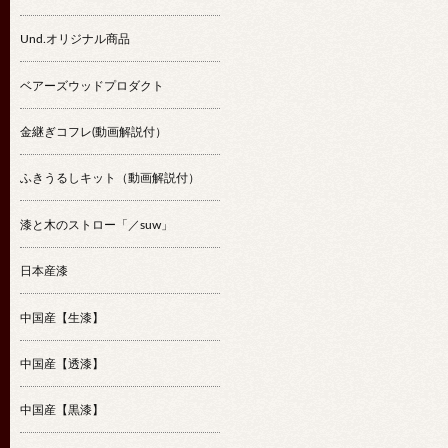
Und.オリジナル商品
ベアーズウッドプロダクト
金継ぎコフレ(動画解説付）
ふきうるしキット（動画解説付）
漆と木のストロー「／suw」
日本産漆
中国産【生漆】
中国産【透漆】
中国産【黒漆】