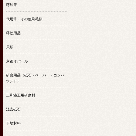
蒔絵筆
代用筆・その他刷毛類
蒔絵用品
貝類
京都オパール
研磨用品（砥石・ペーパー・コンパ
ウンド）
三和漆工用研磨材
淺吉砥石
下地材料