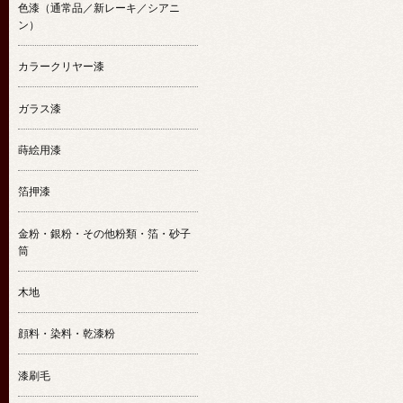
色漆（通常品／新レーキ／シアニ
ン）
カラークリヤー漆
ガラス漆
蒔絵用漆
箔押漆
金粉・銀粉・その他粉類・箔・砂子
筒
木地
顔料・染料・乾漆粉
漆刷毛