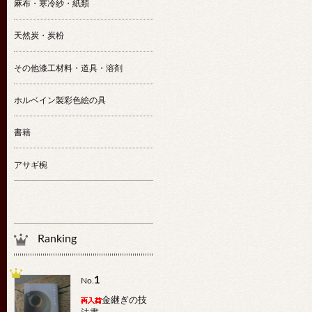
麻布・寒冷紗・紙類
天然炭・炭粉
その他漆工材料・道具・溶剤
ホルベイン製彩色絵の具
書籍
アサギ椀
Ranking
1
No.
金継ぎの技