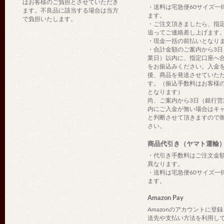
はお客様のご負担とさせていただき
・送料は宅急便60サイズ一
ます。不良品に該当する場合は当方
ます。
で負担いたします。
・ご注文頂きましたら、指
追ってご連絡差し上げます
・現金一括の前払いとなり
・合計金額のご案内から3日
業日）以内に、指定口座へ
をお振込みください。入金
後、商品を発送させていた
す。（振込手数料はお客様
となります）
尚、ご案内から3日（銀行営
内にご入金が無い場合はキ
と判断させて頂きますので
さい。
商品代引き（ヤマト運輸
・代引き手数料はご注文金
異なります。
・送料は宅急便60サイズ一
ます。
Amazon Pay
Amazonのアカウントに登
送先や支払い方法を利用し