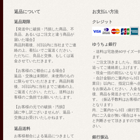
返品について
お支払い方法
返品期限
クレジット
【発送中に破損・汚損した商品、不
良品、あるいはご注文と違う商品が
届いた場合】
ゆうちょ銀行
商品到着後、3日以内に当社までご連
絡の上、着払いでご返送ください。
・送料は宅急便60サイズ一
ただちに、良品と交換、もしくは返
ます。
金させていただきます。
・ご注文頂きましたら、指
追ってご連絡差し上げます
【お客様のご都合による場合】
・現金一括の前払いとなり
返品・交換は未開封、未使用のもの
・合計金額のご案内から3日
に限らせていただきます。商品到着
業日）以内に、指定口座へ
後、3日以内に当社までご連絡の上、
をお振込みください。入金
ご返送ください。ただし、送料はお
後、商品を発送させていた
客様のご負担でお願いいたします。
す。（振込手数料はお客様
となります）
【お客様の元での破損・汚損】
尚、ご案内から3日（銀行営
誠に申し訳ございませんが、返品・
内にご入金が無い場合はキ
交換はお受けいたしかねます。
と判断させて頂きますので
さい。
返品送料
お客様都合による返品につきまして
銀行振込