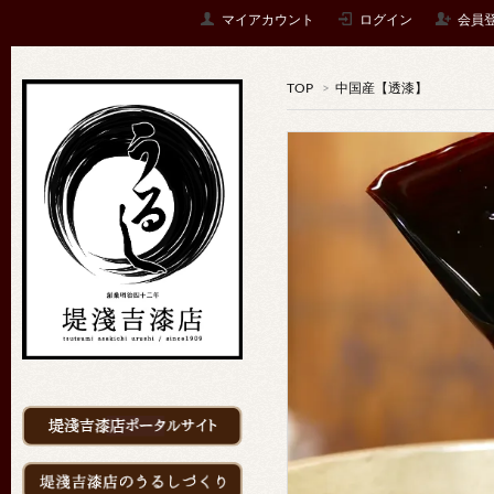
マイアカウント
ログイン
会員
TOP
>
中国産【透漆】