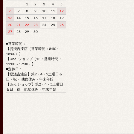
1
2
3
4
5
6
7
8
9
10
11
12
13
14
15
16
17
18
19
20
21
22
23
24
25
26
27
28
29
30
■営業時間：
【堤淺吉漆店（営業時間：8:50～
18:00）】
【Und. ショップ（1F：営業時間：
11:00～17:30）】
■定休日：
【堤淺吉漆店】第2・4・5土曜日＆
日・祝・ 他盆休み・年末年始
【Und.ショップ】第2・4・5土曜日
＆日・祝 他盆休み・年末年始