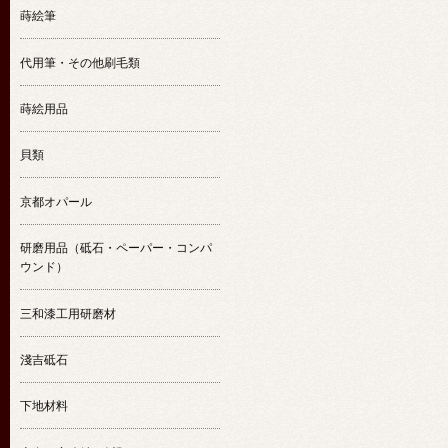
蒔絵筆
代用筆・その他刷毛類
蒔絵用品
貝類
京都オパール
研磨用品（砥石・ペーパー・コンパ
ウンド）
三和漆工用研磨材
淺吉砥石
下地材料