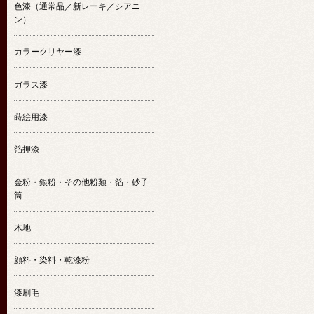
色漆（通常品／新レーキ／シアニ
ン）
カラークリヤー漆
ガラス漆
蒔絵用漆
箔押漆
金粉・銀粉・その他粉類・箔・砂子
筒
木地
顔料・染料・乾漆粉
漆刷毛