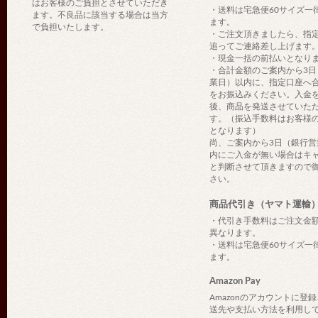
はお客様のご負担とさせていただき
・送料は宅急便60サイズ一
ます。不良品に該当する場合は当方
ます。
で負担いたします。
・ご注文頂きましたら、指
追ってご連絡差し上げます
・現金一括の前払いとなり
・合計金額のご案内から3日
業日）以内に、指定口座へ
をお振込みください。入金
後、商品を発送させていた
す。（振込手数料はお客様
となります）
尚、ご案内から3日（銀行営
内にご入金が無い場合はキ
と判断させて頂きますので
さい。
商品代引き（ヤマト運輸
・代引き手数料はご注文金
異なります。
・送料は宅急便60サイズ一
ます。
Amazon Pay
Amazonのアカウントに登
送先や支払い方法を利用し