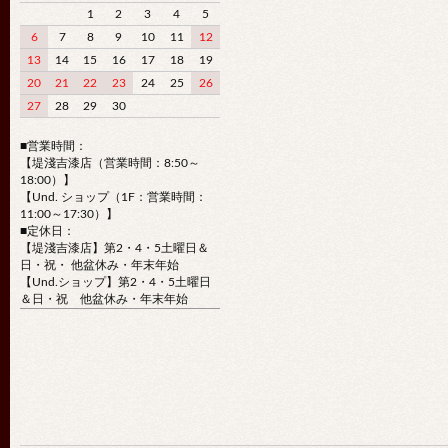
1
2
3
4
5
6
7
8
9
10
11
12
13
14
15
16
17
18
19
20
21
22
23
24
25
26
27
28
29
30
■営業時間：
【堤淺吉漆店（営業時間：8:50～
18:00）】
【Und. ショップ（1F：営業時間：
11:00～17:30）】
■定休日：
【堤淺吉漆店】第2・4・5土曜日＆
日・祝・ 他盆休み・年末年始
【Und.ショップ】第2・4・5土曜日
＆日・祝 他盆休み・年末年始