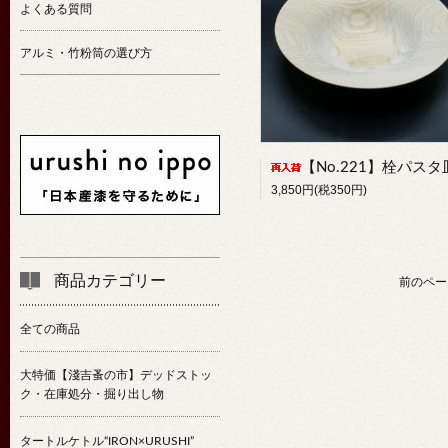
よくある質問
アルミ・竹粉筒の選び方
【No.221】栓パスタ
3,850円(税350円)
商品カテゴリー
前のペー
全ての商品
大特価【淺吉蚤の市】デッドストッ
ク・在庫処分・掘り出し物
タートルケトル“IRON×URUSHI”