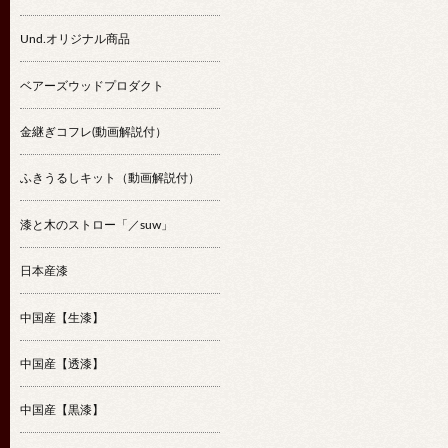
Und.オリジナル商品
ベアーズウッドプロダクト
金継ぎコフレ(動画解説付）
ふきうるしキット（動画解説付）
漆と木のストロー「／suw」
日本産漆
中国産【生漆】
中国産【透漆】
中国産【黒漆】