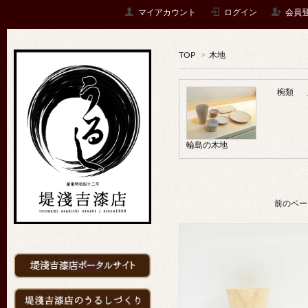
マイアカウント
ログイン
会員
TOP
>
木地
椀類
輪島の木地
前のペー