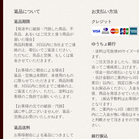
返品について
お支払い方法
返品期限
クレジット
【発送中に破損・汚損した商品、不
良品、あるいはご注文と違う商品が
届いた場合】
ゆうちょ銀行
商品到着後、3日以内に当社までご連
絡の上、着払いでご返送ください。
・送料は宅急便60サイズ一
ただちに、良品と交換、もしくは返
ます。
金させていただきます。
・ご注文頂きましたら、指
追ってご連絡差し上げます
【お客様のご都合による場合】
・現金一括の前払いとなり
返品・交換は未開封、未使用のもの
・合計金額のご案内から3日
に限らせていただきます。商品到着
業日）以内に、指定口座へ
後、3日以内に当社までご連絡の上、
をお振込みください。入金
ご返送ください。ただし、送料はお
後、商品を発送させていた
客様のご負担でお願いいたします。
す。（振込手数料はお客様
となります）
【お客様の元での破損・汚損】
尚、ご案内から3日（銀行営
誠に申し訳ございませんが、返品・
内にご入金が無い場合はキ
交換はお受けいたしかねます。
と判断させて頂きますので
さい。
返品送料
お客様都合による返品につきまして
銀行振込