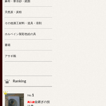
麻布・寒冷紗・紙類
天然炭・炭粉
その他漆工材料・道具・溶剤
ホルベイン製彩色絵の具
書籍
アサギ椀
Ranking
1
No.
金継ぎの技