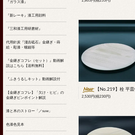
2,805円(税255円)
『ガラス漆』
『新レーキ』漆工用顔料
『三和漆工用研磨材』
代用針炭『淺吉砥石』金継ぎ・蒔
絵・彫漆・螺鈿等
『金継ぎコフレ（セット）』動画解
説はこちら【送料無料】
『ふきうるしキット』動画解説付
【No.219】栓 平
【金継ぎコフレ】「欠け・ヒビ」の
2,530円(税230円)
金継ぎピンポイント解説
漆と木のストロー「／suw」
色漆色見本