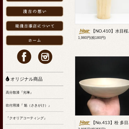
【NO.410】水目桜 酒器
1,980円(税180円)
オリジナル商品
高分散漆『光琳』
吹付用漆『 魁（さきがけ）』
『クオリアコーティング』
【No.413】栓 多目的ボウル大