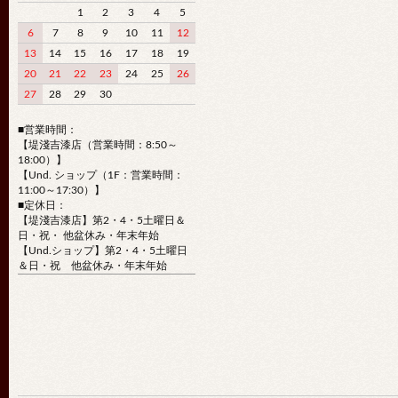
1
2
3
4
5
6
7
8
9
10
11
12
13
14
15
16
17
18
19
20
21
22
23
24
25
26
27
28
29
30
■営業時間：
【堤淺吉漆店（営業時間：8:50～
18:00）】
【Und. ショップ（1F：営業時間：
11:00～17:30）】
■定休日：
【堤淺吉漆店】第2・4・5土曜日＆
日・祝・ 他盆休み・年末年始
【Und.ショップ】第2・4・5土曜日
＆日・祝 他盆休み・年末年始