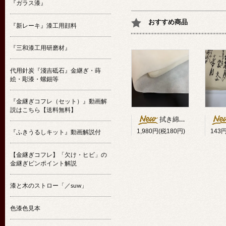
『ガラス漆』
おすすめ商品
『新レーキ』漆工用顔料
『三和漆工用研磨材』
代用針炭『淺吉砥石』金継ぎ・蒔
絵・彫漆・螺鈿等
『金継ぎコフレ（セット）』動画解
説はこちら【送料無料】
拭き綿代用クロス25cm幅×10m
1,980円(税180円)
143
『ふきうるしキット』動画解説付
【金継ぎコフレ】「欠け・ヒビ」の
金継ぎピンポイント解説
漆と木のストロー「／suw」
色漆色見本