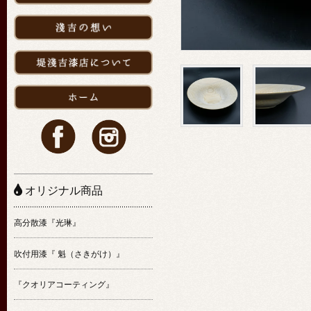
オリジナル商品
高分散漆『光琳』
吹付用漆『 魁（さきがけ）』
『クオリアコーティング』