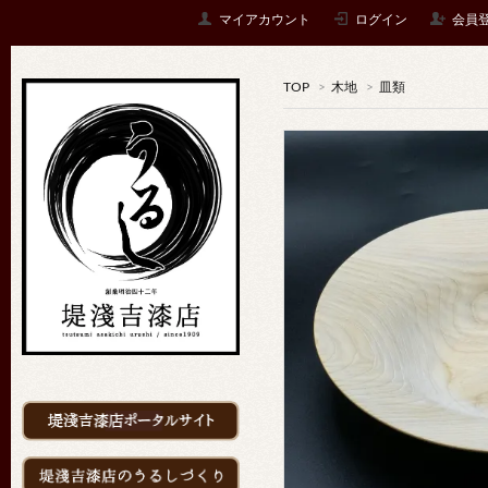
マイアカウント
ログイン
会員
TOP
>
木地
>
皿類