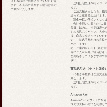
はお客様のご負担とさせていただき
・送料は宅急便60サイズ一
ます。不良品に該当する場合は当方
ます。
で負担いたします。
・ご注文頂きましたら、指
追ってご連絡差し上げます
・現金一括の前払いとなり
・合計金額のご案内から3日
業日）以内に、指定口座へ
をお振込みください。入金
後、商品を発送させていた
す。（振込手数料はお客様
となります）
尚、ご案内から3日（銀行営
内にご入金が無い場合はキ
と判断させて頂きますので
さい。
商品代引き（ヤマト運輸
・代引き手数料はご注文金
異なります。
・送料は宅急便60サイズ一
ます。
Amazon Pay
Amazonのアカウントに登
送先や支払い方法を利用し