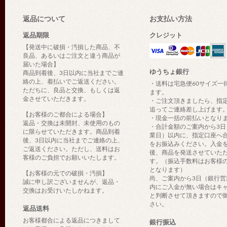
返品について
お支払い方法
返品期限
クレジット
【発送中に破損・汚損した商品、不
良品、あるいはご注文と違う商品が
届いた場合】
ゆうちょ銀行
商品到着後、3日以内に当社までご連
絡の上、着払いでご返送ください。
・送料は宅急便60サイズ一
ただちに、良品と交換、もしくは返
ます。
金させていただきます。
・ご注文頂きましたら、指
追ってご連絡差し上げます
【お客様のご都合による場合】
・現金一括の前払いとなり
返品・交換は未開封、未使用のもの
・合計金額のご案内から3日
に限らせていただきます。商品到着
業日）以内に、指定口座へ
後、3日以内に当社までご連絡の上、
をお振込みください。入金
ご返送ください。ただし、送料はお
後、商品を発送させていた
客様のご負担でお願いいたします。
す。（振込手数料はお客様
となります）
【お客様の元での破損・汚損】
尚、ご案内から3日（銀行営
誠に申し訳ございませんが、返品・
内にご入金が無い場合はキ
交換はお受けいたしかねます。
と判断させて頂きますので
さい。
返品送料
お客様都合による返品につきまして
銀行振込