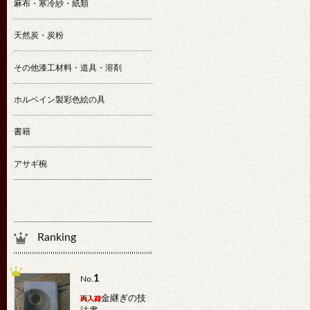
麻布・寒冷紗・紙類
天然炭・炭粉
その他漆工材料・道具・溶剤
ホルベイン製彩色絵の具
書籍
アサギ椀
Ranking
1
No.
金継ぎの技