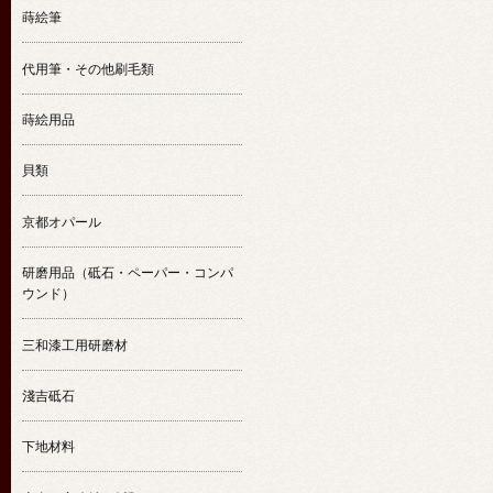
蒔絵筆
代用筆・その他刷毛類
蒔絵用品
貝類
京都オパール
研磨用品（砥石・ペーパー・コンパ
ウンド）
三和漆工用研磨材
淺吉砥石
下地材料