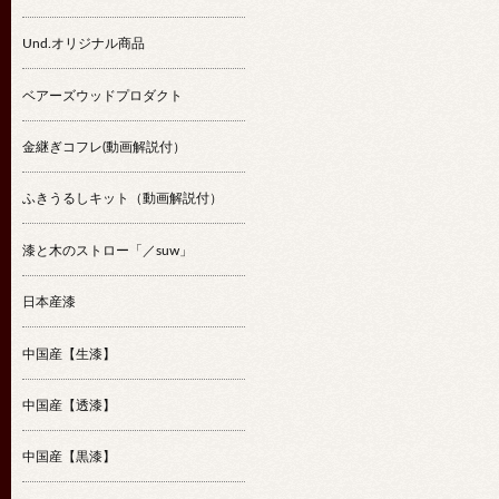
Und.オリジナル商品
ベアーズウッドプロダクト
金継ぎコフレ(動画解説付）
ふきうるしキット（動画解説付）
漆と木のストロー「／suw」
日本産漆
中国産【生漆】
中国産【透漆】
中国産【黒漆】