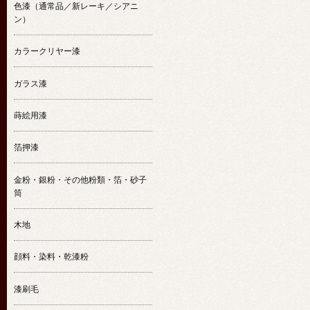
色漆（通常品／新レーキ／シアニ
ン）
カラークリヤー漆
ガラス漆
蒔絵用漆
箔押漆
金粉・銀粉・その他粉類・箔・砂子
筒
木地
顔料・染料・乾漆粉
漆刷毛