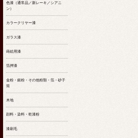
色漆（通常品／新レーキ／シアニ
ン）
カラークリヤー漆
ガラス漆
蒔絵用漆
箔押漆
金粉・銀粉・その他粉類・箔・砂子
筒
木地
顔料・染料・乾漆粉
漆刷毛