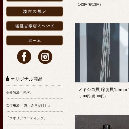
143円(税13円)
オリジナル商品
高分散漆『光琳』
1,100円(税100円)
吹付用漆『 魁（さきがけ）』
『クオリアコーティング』