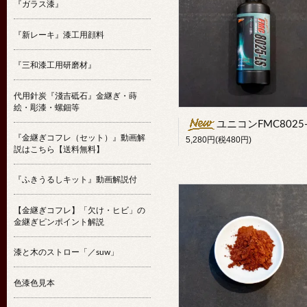
『ガラス漆』
『新レーキ』漆工用顔料
『三和漆工用研磨材』
代用針炭『淺吉砥石』金継ぎ・蒔
絵・彫漆・螺鈿等
ユニコンFMC8025-LS極細
『金継ぎコフレ（セット）』動画解
5,280円(税480円)
説はこちら【送料無料】
『ふきうるしキット』動画解説付
【金継ぎコフレ】「欠け・ヒビ」の
金継ぎピンポイント解説
漆と木のストロー「／suw」
色漆色見本