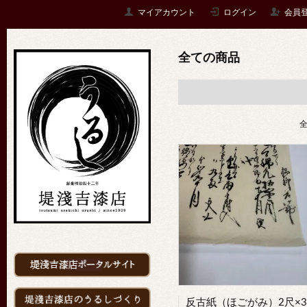
マイアカウント
ログイン
会員
全ての商品
全
反古紙（ほごがみ）2尺×