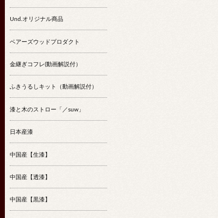
Und.オリジナル商品
ベアーズウッドプロダクト
金継ぎコフレ(動画解説付）
ふきうるしキット（動画解説付）
漆と木のストロー「／suw」
日本産漆
中国産【生漆】
中国産【透漆】
中国産【黒漆】