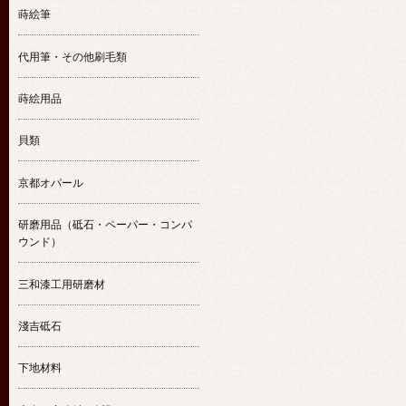
蒔絵筆
代用筆・その他刷毛類
蒔絵用品
貝類
京都オパール
研磨用品（砥石・ペーパー・コンパ
ウンド）
三和漆工用研磨材
淺吉砥石
下地材料