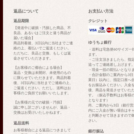
返品について
お支払い方法
返品期限
クレジット
【発送中に破損・汚損した商品、不
良品、あるいはご注文と違う商品が
届いた場合】
ゆうちょ銀行
商品到着後、3日以内に当社までご連
絡の上、着払いでご返送ください。
・送料は宅急便60サイズ一
ただちに、良品と交換、もしくは返
ます。
金させていただきます。
・ご注文頂きましたら、指
追ってご連絡差し上げます
【お客様のご都合による場合】
・現金一括の前払いとなり
返品・交換は未開封、未使用のもの
・合計金額のご案内から3日
に限らせていただきます。商品到着
業日）以内に、指定口座へ
後、3日以内に当社までご連絡の上、
をお振込みください。入金
ご返送ください。ただし、送料はお
後、商品を発送させていた
客様のご負担でお願いいたします。
す。（振込手数料はお客様
となります）
【お客様の元での破損・汚損】
尚、ご案内から3日（銀行営
誠に申し訳ございませんが、返品・
内にご入金が無い場合はキ
交換はお受けいたしかねます。
と判断させて頂きますので
さい。
返品送料
お客様都合による返品につきまして
銀行振込