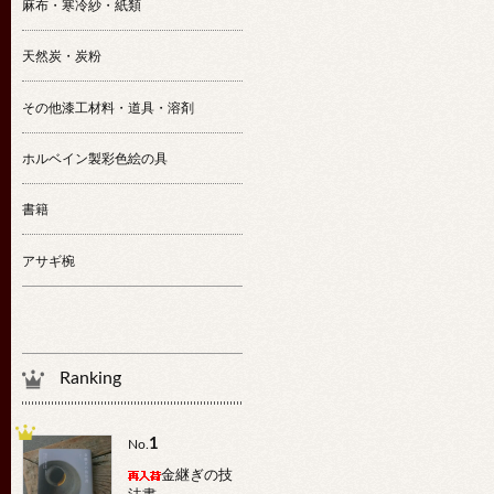
麻布・寒冷紗・紙類
天然炭・炭粉
その他漆工材料・道具・溶剤
ホルベイン製彩色絵の具
書籍
アサギ椀
Ranking
1
No.
金継ぎの技