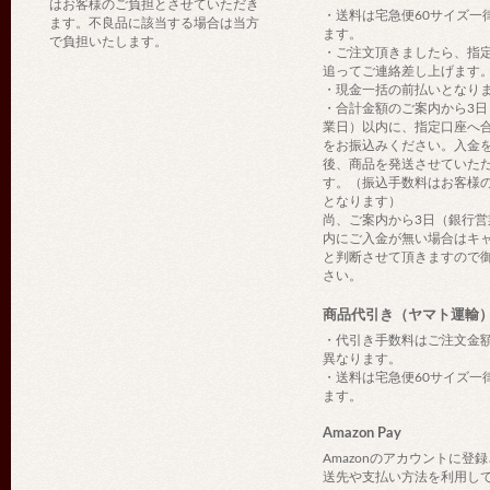
はお客様のご負担とさせていただき
・送料は宅急便60サイズ一
ます。不良品に該当する場合は当方
ます。
で負担いたします。
・ご注文頂きましたら、指
追ってご連絡差し上げます
・現金一括の前払いとなり
・合計金額のご案内から3日
業日）以内に、指定口座へ
をお振込みください。入金
後、商品を発送させていた
す。（振込手数料はお客様
となります）
尚、ご案内から3日（銀行営
内にご入金が無い場合はキ
と判断させて頂きますので
さい。
商品代引き（ヤマト運輸
・代引き手数料はご注文金
異なります。
・送料は宅急便60サイズ一
ます。
Amazon Pay
Amazonのアカウントに登
送先や支払い方法を利用し