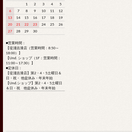
1
2
3
4
5
6
7
8
9
10
11
12
13
14
15
16
17
18
19
20
21
22
23
24
25
26
27
28
29
30
■営業時間：
【堤淺吉漆店（営業時間：8:50～
18:00）】
【Und. ショップ（1F：営業時間：
11:00～17:30）】
■定休日：
【堤淺吉漆店】第2・4・5土曜日＆
日・祝・ 他盆休み・年末年始
【Und.ショップ】第2・4・5土曜日
＆日・祝 他盆休み・年末年始