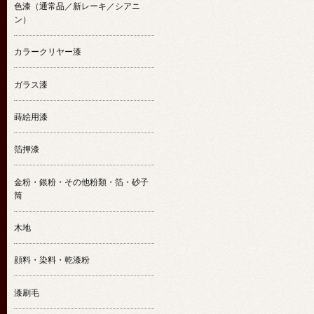
色漆（通常品／新レーキ／シアニ
ン）
カラークリヤー漆
ガラス漆
蒔絵用漆
箔押漆
金粉・銀粉・その他粉類・箔・砂子
筒
木地
顔料・染料・乾漆粉
漆刷毛