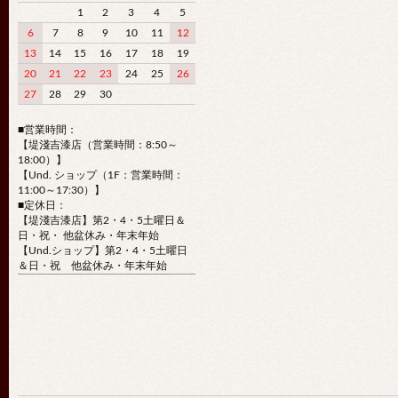
1
2
3
4
5
6
7
8
9
10
11
12
13
14
15
16
17
18
19
20
21
22
23
24
25
26
27
28
29
30
■営業時間：
【堤淺吉漆店（営業時間：8:50～
18:00）】
【Und. ショップ（1F：営業時間：
11:00～17:30）】
■定休日：
【堤淺吉漆店】第2・4・5土曜日＆
日・祝・ 他盆休み・年末年始
【Und.ショップ】第2・4・5土曜日
＆日・祝 他盆休み・年末年始