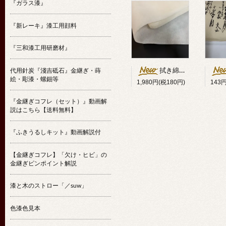
『ガラス漆』
『新レーキ』漆工用顔料
『三和漆工用研磨材』
代用針炭『淺吉砥石』金継ぎ・蒔
拭き綿代用クロス25cm幅×10m
絵・彫漆・螺鈿等
1,980円(税180円)
143
『金継ぎコフレ（セット）』動画解
説はこちら【送料無料】
『ふきうるしキット』動画解説付
【金継ぎコフレ】「欠け・ヒビ」の
金継ぎピンポイント解説
漆と木のストロー「／suw」
色漆色見本