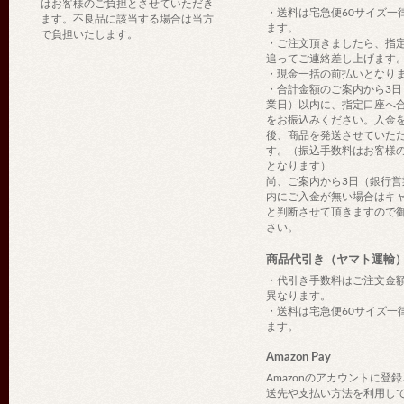
はお客様のご負担とさせていただき
・送料は宅急便60サイズ一
ます。不良品に該当する場合は当方
ます。
で負担いたします。
・ご注文頂きましたら、指
追ってご連絡差し上げます
・現金一括の前払いとなり
・合計金額のご案内から3日
業日）以内に、指定口座へ
をお振込みください。入金
後、商品を発送させていた
す。（振込手数料はお客様
となります）
尚、ご案内から3日（銀行営
内にご入金が無い場合はキ
と判断させて頂きますので
さい。
商品代引き（ヤマト運輸
・代引き手数料はご注文金
異なります。
・送料は宅急便60サイズ一
ます。
Amazon Pay
Amazonのアカウントに登
送先や支払い方法を利用し