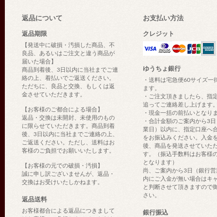
返品について
お支払い方法
返品期限
クレジット
【発送中に破損・汚損した商品、不
良品、あるいはご注文と違う商品が
届いた場合】
ゆうちょ銀行
商品到着後、3日以内に当社までご連
絡の上、着払いでご返送ください。
・送料は宅急便60サイズ一
ただちに、良品と交換、もしくは返
ます。
金させていただきます。
・ご注文頂きましたら、指
追ってご連絡差し上げます
【お客様のご都合による場合】
・現金一括の前払いとなり
返品・交換は未開封、未使用のもの
・合計金額のご案内から3日
に限らせていただきます。商品到着
業日）以内に、指定口座へ
後、3日以内に当社までご連絡の上、
をお振込みください。入金
ご返送ください。ただし、送料はお
後、商品を発送させていた
客様のご負担でお願いいたします。
す。（振込手数料はお客様
となります）
【お客様の元での破損・汚損】
尚、ご案内から3日（銀行営
誠に申し訳ございませんが、返品・
内にご入金が無い場合はキ
交換はお受けいたしかねます。
と判断させて頂きますので
さい。
返品送料
お客様都合による返品につきまして
銀行振込