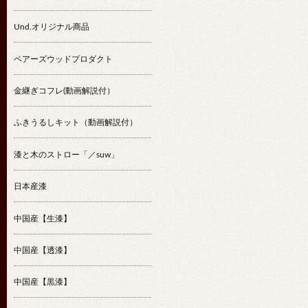
Und.オリジナル商品
ベアーズウッドプロダクト
金継ぎコフレ(動画解説付）
ふきうるしキット（動画解説付）
漆と木のストロー「／suw」
日本産漆
中国産【生漆】
中国産【透漆】
中国産【黒漆】