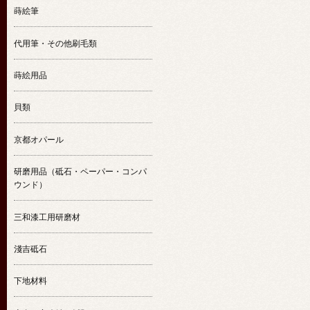
蒔絵筆
代用筆・その他刷毛類
蒔絵用品
貝類
京都オパール
研磨用品（砥石・ペーパー・コンパ
ウンド）
三和漆工用研磨材
淺吉砥石
下地材料