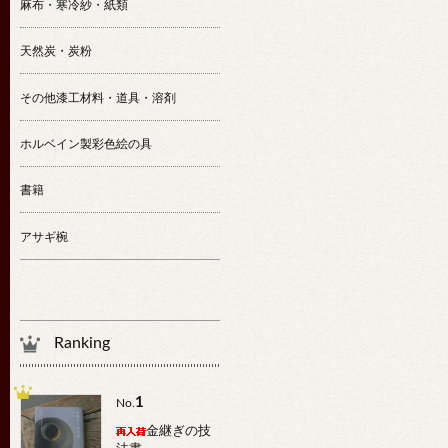
麻布・寒冷紗・紙類
天然炭・炭粉
その他漆工材料・道具・溶剤
ホルベイン製彩色絵の具
書籍
アサギ椀
Ranking
1
No.
金継ぎの技