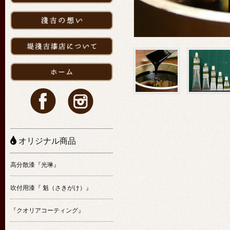
オリジナル商品
高分散漆『光琳』
吹付用漆『 魁（さきがけ）』
『クオリアコーティング』