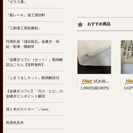
『ガラス漆』
『新レーキ』漆工用顔料
おすすめ商品
『三和漆工用研磨材』
代用針炭『淺吉砥石』金継ぎ・蒔
絵・彫漆・螺鈿等
『金継ぎコフレ（セット）』動画解
説はこちら【送料無料】
『ふきうるしキット』動画解説付
拭き綿代用クロス25cm幅×10m
1,980円(税180円)
143
【金継ぎコフレ】「欠け・ヒビ」の
金継ぎピンポイント解説
漆と木のストロー「／suw」
色漆色見本