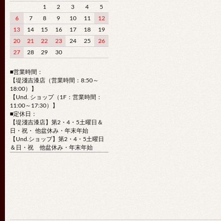
1
2
3
4
5
6
7
8
9
10
11
12
13
14
15
16
17
18
19
20
21
22
23
24
25
26
27
28
29
30
■営業時間：
【堤淺吉漆店（営業時間：8:50～
18:00）】
【Und. ショップ（1F：営業時間：
11:00～17:30）】
■定休日：
【堤淺吉漆店】第2・4・5土曜日＆
日・祝・ 他盆休み・年末年始
【Und.ショップ】第2・4・5土曜日
＆日・祝 他盆休み・年末年始