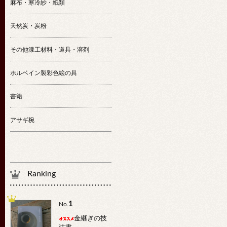
麻布・寒冷紗・紙類
天然炭・炭粉
その他漆工材料・道具・溶剤
ホルベイン製彩色絵の具
書籍
アサギ椀
Ranking
1
No.
金継ぎの技