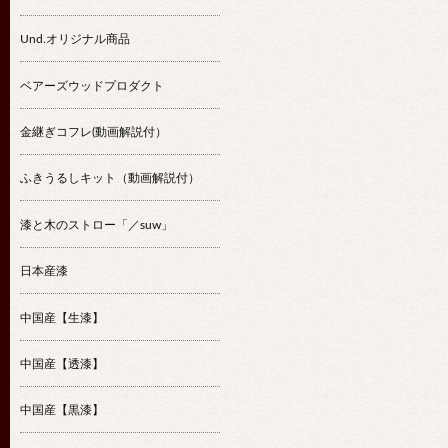
Und.オリジナル商品
ベアーズウッドプロダクト
金継ぎコフレ(動画解説付）
ふきうるしキット（動画解説付）
漆と木のストロー「／suw」
日本産漆
中国産【生漆】
中国産【透漆】
中国産【黒漆】