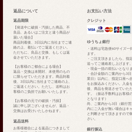
返品について
お支払い方法
返品期限
クレジット
【発送中に破損・汚損した商品、不
良品、あるいはご注文と違う商品が
届いた場合】
ゆうちょ銀行
商品到着後、3日以内に当社までご連
絡の上、着払いでご返送ください。
・送料は宅急便60サイズ一
ただちに、良品と交換、もしくは返
ます。
金させていただきます。
・ご注文頂きましたら、指
追ってご連絡差し上げます
【お客様のご都合による場合】
・現金一括の前払いとなり
返品・交換は未開封、未使用のもの
・合計金額のご案内から3日
に限らせていただきます。商品到着
業日）以内に、指定口座へ
後、3日以内に当社までご連絡の上、
をお振込みください。入金
ご返送ください。ただし、送料はお
後、商品を発送させていた
客様のご負担でお願いいたします。
す。（振込手数料はお客様
となります）
【お客様の元での破損・汚損】
尚、ご案内から3日（銀行営
誠に申し訳ございませんが、返品・
内にご入金が無い場合はキ
交換はお受けいたしかねます。
と判断させて頂きますので
さい。
返品送料
お客様都合による返品につきまして
銀行振込