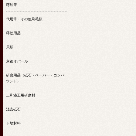
蒔絵筆
代用筆・その他刷毛類
蒔絵用品
貝類
京都オパール
研磨用品（砥石・ペーパー・コンパ
ウンド）
三和漆工用研磨材
淺吉砥石
下地材料