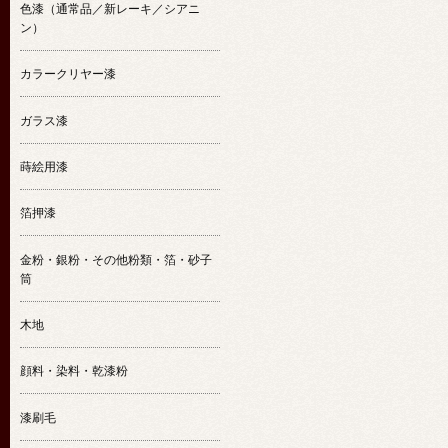
色漆（通常品／新レーキ／シアニ
ン）
カラークリヤー漆
ガラス漆
蒔絵用漆
箔押漆
金粉・銀粉・その他粉類・箔・砂子
筒
木地
顔料・染料・乾漆粉
漆刷毛