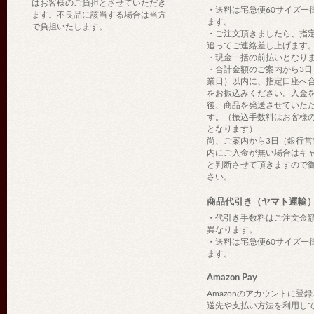
はお客様のご負担とさせていただき
・送料は宅急便60サイズ一
ます。不良品に該当する場合は当方
ます。
で負担いたします。
・ご注文頂きましたら、指
追ってご連絡差し上げます
・現金一括の前払いとなり
・合計金額のご案内から3日
業日）以内に、指定口座へ
をお振込みください。入金
後、商品を発送させていた
す。（振込手数料はお客様
となります）
尚、ご案内から3日（銀行営
内にご入金が無い場合はキ
と判断させて頂きますので
さい。
商品代引き（ヤマト運輸
・代引き手数料はご注文金
異なります。
・送料は宅急便60サイズ一
ます。
Amazon Pay
Amazonのアカウントに登
送先や支払い方法を利用し