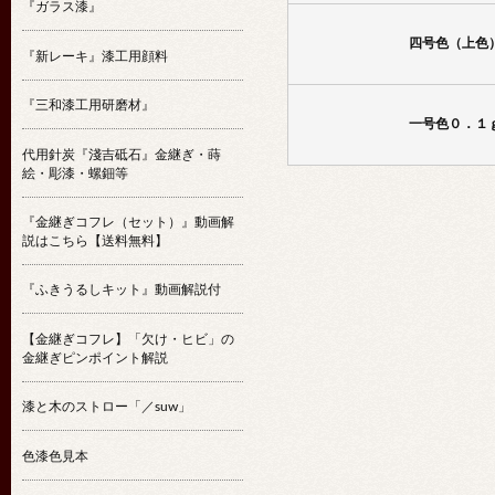
『ガラス漆』
四号色（上色
『新レーキ』漆工用顔料
『三和漆工用研磨材』
一号色０．１
代用針炭『淺吉砥石』金継ぎ・蒔
絵・彫漆・螺鈿等
『金継ぎコフレ（セット）』動画解
説はこちら【送料無料】
『ふきうるしキット』動画解説付
【金継ぎコフレ】「欠け・ヒビ」の
金継ぎピンポイント解説
漆と木のストロー「／suw」
色漆色見本