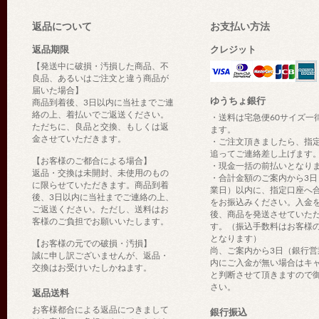
返品について
お支払い方法
返品期限
クレジット
【発送中に破損・汚損した商品、不
良品、あるいはご注文と違う商品が
届いた場合】
ゆうちょ銀行
商品到着後、3日以内に当社までご連
絡の上、着払いでご返送ください。
・送料は宅急便60サイズ一
ただちに、良品と交換、もしくは返
ます。
金させていただきます。
・ご注文頂きましたら、指
追ってご連絡差し上げます
【お客様のご都合による場合】
・現金一括の前払いとなり
返品・交換は未開封、未使用のもの
・合計金額のご案内から3日
に限らせていただきます。商品到着
業日）以内に、指定口座へ
後、3日以内に当社までご連絡の上、
をお振込みください。入金
ご返送ください。ただし、送料はお
後、商品を発送させていた
客様のご負担でお願いいたします。
す。（振込手数料はお客様
となります）
【お客様の元での破損・汚損】
尚、ご案内から3日（銀行営
誠に申し訳ございませんが、返品・
内にご入金が無い場合はキ
交換はお受けいたしかねます。
と判断させて頂きますので
さい。
返品送料
お客様都合による返品につきまして
銀行振込