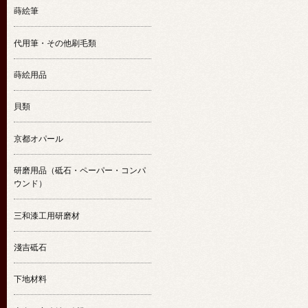
蒔絵筆
代用筆・その他刷毛類
蒔絵用品
貝類
京都オパール
研磨用品（砥石・ペーパー・コンパ
ウンド）
三和漆工用研磨材
淺吉砥石
下地材料