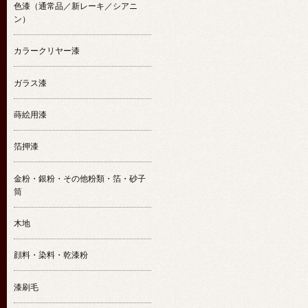
色漆（通常品／新レーキ／シアニ
ン）
カラークリヤー漆
ガラス漆
蒔絵用漆
箔押漆
金粉・銀粉・その他粉類・箔・砂子
筒
木地
顔料・染料・乾漆粉
漆刷毛