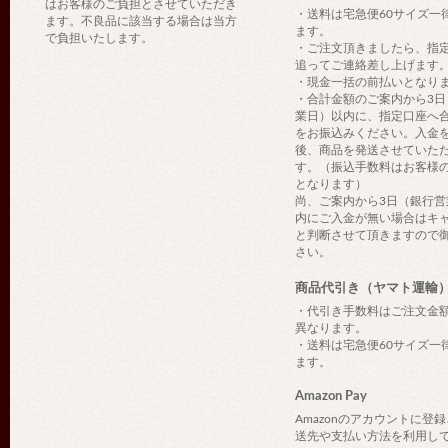
はお客様のご負担とさせていただき
・送料は宅急便60サイズ一
ます。不良品に該当する場合は当方
ます。
で負担いたします。
・ご注文頂きましたら、指
追ってご連絡差し上げます
・現金一括の前払いとなり
・合計金額のご案内から3日
業日）以内に、指定口座へ
をお振込みください。入金
後、商品を発送させていた
す。（振込手数料はお客様
となります）
尚、ご案内から3日（銀行営
内にご入金が無い場合はキ
と判断させて頂きますので
さい。
商品代引き（ヤマト運輸
・代引き手数料はご注文金
異なります。
・送料は宅急便60サイズ一
ます。
Amazon Pay
Amazonのアカウントに登
送先や支払い方法を利用し