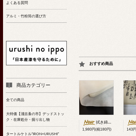
よくある質問
アルミ・竹粉筒の選び方
おすすめ商品
商品カテゴリー
全ての商品
大特価【淺吉蚤の市】デッドストッ
ク・在庫処分・掘り出し物
拭き綿代用クロス25cm幅×10m
1,980円(税180円)
143
タートルケトル“IRON×URUSHI”