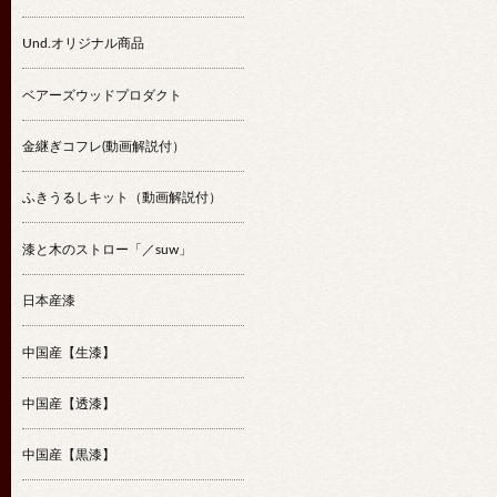
Und.オリジナル商品
ベアーズウッドプロダクト
金継ぎコフレ(動画解説付）
ふきうるしキット（動画解説付）
漆と木のストロー「／suw」
日本産漆
中国産【生漆】
中国産【透漆】
中国産【黒漆】