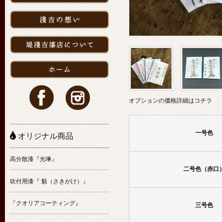
オプションの価格詳細はコチラ
一号色
オリジナル商品
高分散漆『光琳』
二号色（赤口
吹付用漆『 魁（さきがけ）』
『クオリアコーティング』
三号色