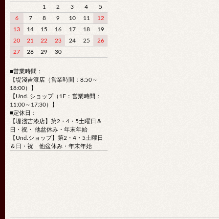
1
2
3
4
5
6
7
8
9
10
11
12
13
14
15
16
17
18
19
20
21
22
23
24
25
26
27
28
29
30
■営業時間：
【堤淺吉漆店（営業時間：8:50～
18:00）】
【Und. ショップ（1F：営業時間：
11:00～17:30）】
■定休日：
【堤淺吉漆店】第2・4・5土曜日＆
日・祝・ 他盆休み・年末年始
【Und.ショップ】第2・4・5土曜日
＆日・祝 他盆休み・年末年始