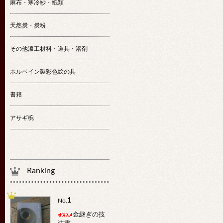
麻布・寒冷紗・紙類
天然炭・炭粉
その他漆工材料・道具・溶剤
ホルベイン製彩色絵の具
書籍
アサギ椀
Ranking
1
No.
金継ぎの技