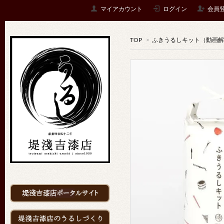
マイアカウント
ログイン
会員
TOP
>
ふきうるしキット（動画解