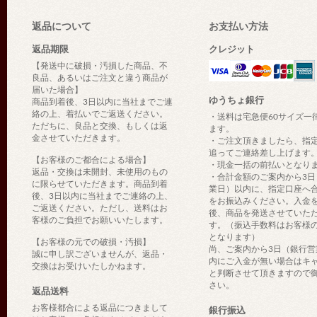
返品について
お支払い方法
返品期限
クレジット
【発送中に破損・汚損した商品、不
良品、あるいはご注文と違う商品が
届いた場合】
ゆうちょ銀行
商品到着後、3日以内に当社までご連
絡の上、着払いでご返送ください。
・送料は宅急便60サイズ一
ただちに、良品と交換、もしくは返
ます。
金させていただきます。
・ご注文頂きましたら、指
追ってご連絡差し上げます
【お客様のご都合による場合】
・現金一括の前払いとなり
返品・交換は未開封、未使用のもの
・合計金額のご案内から3日
に限らせていただきます。商品到着
業日）以内に、指定口座へ
後、3日以内に当社までご連絡の上、
をお振込みください。入金
ご返送ください。ただし、送料はお
後、商品を発送させていた
客様のご負担でお願いいたします。
す。（振込手数料はお客様
となります）
【お客様の元での破損・汚損】
尚、ご案内から3日（銀行営
誠に申し訳ございませんが、返品・
内にご入金が無い場合はキ
交換はお受けいたしかねます。
と判断させて頂きますので
さい。
返品送料
お客様都合による返品につきまして
銀行振込