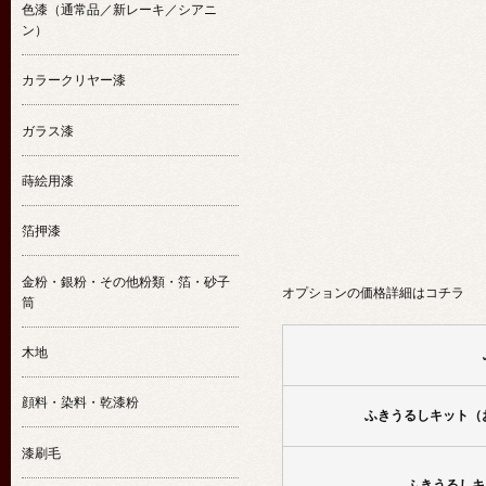
色漆（通常品／新レーキ／シアニ
ン）
カラークリヤー漆
ガラス漆
蒔絵用漆
箔押漆
金粉・銀粉・その他粉類・箔・砂子
オプションの価格詳細はコチラ
筒
木地
顔料・染料・乾漆粉
ふきうるしキット（
漆刷毛
ふきうるしキ