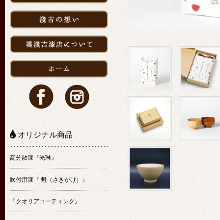
オリジナル商品
高分散漆『光琳』
吹付用漆『 魁（さきがけ）』
『クオリアコーティング』