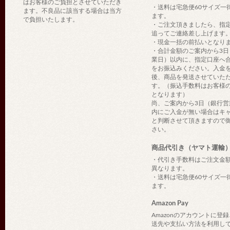
はお客様のご負担とさせていただき
・送料は宅急便60サイズ一
ます。不良品に該当する場合は当方
ます。
で負担いたします。
・ご注文頂きましたら、指
追ってご連絡差し上げます
・現金一括の前払いとなり
・合計金額のご案内から3日
業日）以内に、指定口座へ
をお振込みください。入金
後、商品を発送させていた
す。（振込手数料はお客様
となります）
尚、ご案内から3日（銀行営
内にご入金が無い場合はキ
と判断させて頂きますので
さい。
商品代引き（ヤマト運輸
・代引き手数料はご注文金
異なります。
・送料は宅急便60サイズ一
ます。
Amazon Pay
Amazonのアカウントに登
送先や支払い方法を利用し