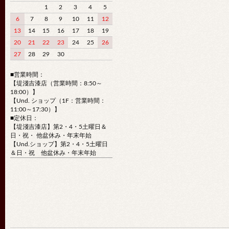
1
2
3
4
5
6
7
8
9
10
11
12
13
14
15
16
17
18
19
20
21
22
23
24
25
26
27
28
29
30
■営業時間：
【堤淺吉漆店（営業時間：8:50～
18:00）】
【Und. ショップ（1F：営業時間：
11:00～17:30）】
■定休日：
【堤淺吉漆店】第2・4・5土曜日＆
日・祝・ 他盆休み・年末年始
【Und.ショップ】第2・4・5土曜日
＆日・祝 他盆休み・年末年始