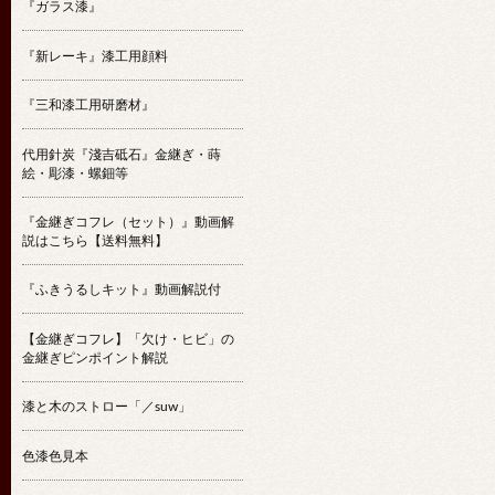
『ガラス漆』
『新レーキ』漆工用顔料
『三和漆工用研磨材』
代用針炭『淺吉砥石』金継ぎ・蒔
絵・彫漆・螺鈿等
『金継ぎコフレ（セット）』動画解
説はこちら【送料無料】
『ふきうるしキット』動画解説付
【金継ぎコフレ】「欠け・ヒビ」の
金継ぎピンポイント解説
漆と木のストロー「／suw」
色漆色見本