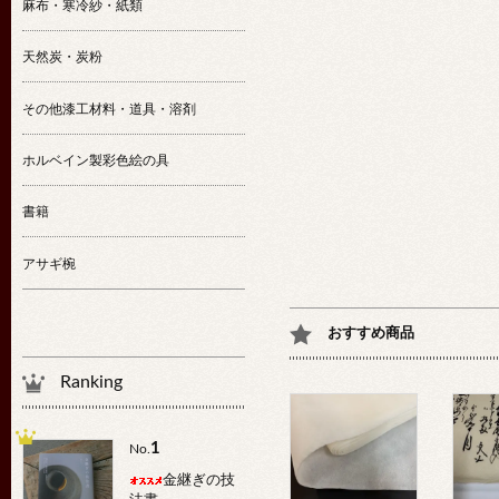
麻布・寒冷紗・紙類
天然炭・炭粉
その他漆工材料・道具・溶剤
ホルベイン製彩色絵の具
書籍
アサギ椀
おすすめ商品
Ranking
1
No.
金継ぎの技