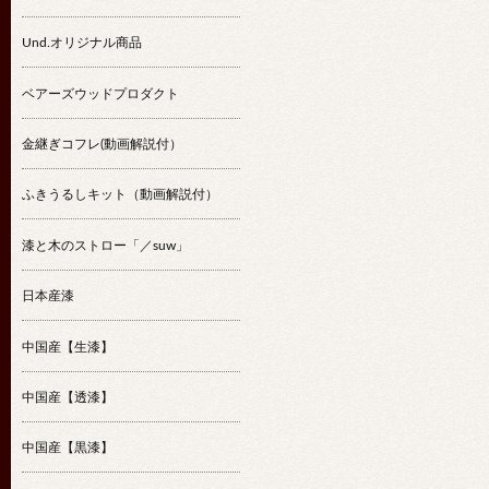
Und.オリジナル商品
ベアーズウッドプロダクト
金継ぎコフレ(動画解説付）
ふきうるしキット（動画解説付）
漆と木のストロー「／suw」
日本産漆
中国産【生漆】
中国産【透漆】
中国産【黒漆】