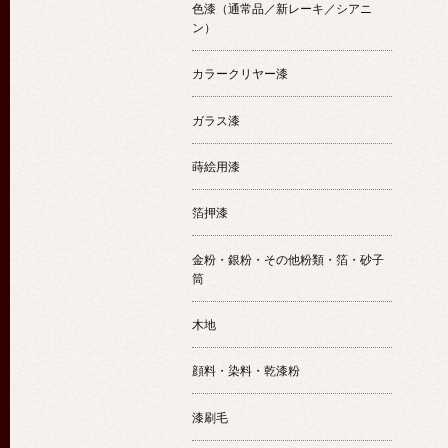
色漆（通常品／新レーキ／シアニ
ン）
カラークリヤー漆
ガラス漆
蒔絵用漆
箔押漆
金粉・銀粉・その他粉類・箔・砂子
筒
木地
顔料・染料・乾漆粉
漆刷毛