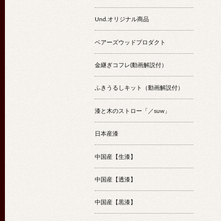
Und.オリジナル商品
ベアーズウッドプロダクト
金継ぎコフレ(動画解説付）
ふきうるしキット（動画解説付）
漆と木のストロー「／suw」
日本産漆
中国産【生漆】
中国産【透漆】
中国産【黒漆】