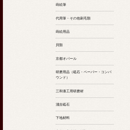
蒔絵筆
代用筆・その他刷毛類
蒔絵用品
貝類
京都オパール
研磨用品（砥石・ペーパー・コンパ
ウンド）
三和漆工用研磨材
淺吉砥石
下地材料