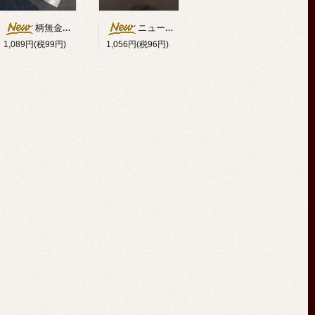
柄無金ベラ斜型（ハガネ）
ニュージーランド貝うす貝0.1mm厚 約20×90mm
1,089円(税99円)
1,056円(税96円)