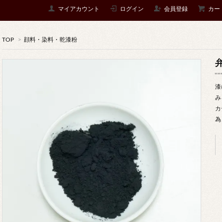
マイアカウント
ログイン
会員登録
カー
TOP
>
顔料・染料・乾漆粉
漆
み
カ
為