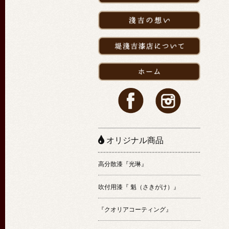
オリジナル商品
高分散漆『光琳』
吹付用漆『 魁（さきがけ）』
『クオリアコーティング』