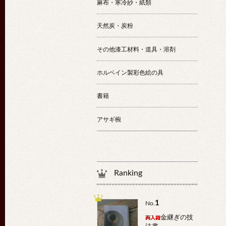
麻布・寒冷紗・紙類
天然炭・炭粉
その他漆工材料・道具・溶剤
ホルベイン製彩色絵の具
書籍
アサギ椀
Ranking
1
No.
金継ぎの技