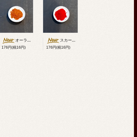
オーラミン（黄染料）
スカーレット（赤染料）
176円(税16円)
176円(税16円)