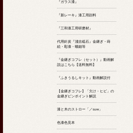
『ガラス漆』
『新レーキ』漆工用顔料
『三和漆工用研磨材』
代用針炭『淺吉砥石』金継ぎ・蒔
絵・彫漆・螺鈿等
『金継ぎコフレ（セット）』動画解
説はこちら【送料無料】
『ふきうるしキット』動画解説付
【金継ぎコフレ】「欠け・ヒビ」の
金継ぎピンポイント解説
漆と木のストロー「／suw」
色漆色見本