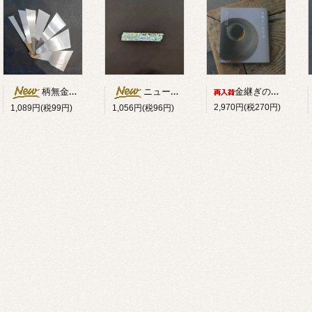
柄無金ベラ斜型（ハガネ）
ニュージーランド貝うす貝0.1mm厚 約20×90mm
金継ぎの技法書
2,970円(税270円)
1,089円(税99円)
1,056円(税96円)