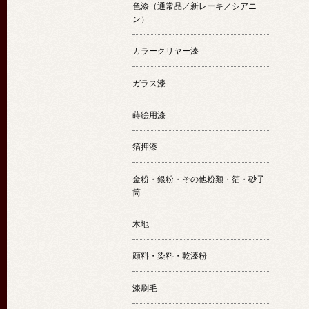
色漆（通常品／新レーキ／シアニ
ン）
カラークリヤー漆
ガラス漆
蒔絵用漆
箔押漆
金粉・銀粉・その他粉類・箔・砂子
筒
木地
顔料・染料・乾漆粉
漆刷毛