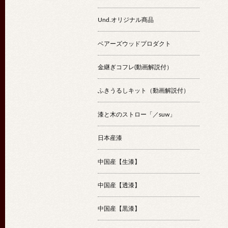
Und.オリジナル商品
ベアーズウッドプロダクト
金継ぎコフレ(動画解説付）
ふきうるしキット（動画解説付）
漆と木のストロー「／suw」
日本産漆
中国産【生漆】
中国産【透漆】
中国産【黒漆】