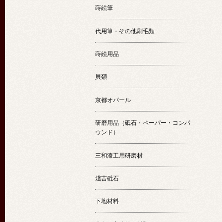
蒔絵筆
代用筆・その他刷毛類
蒔絵用品
貝類
京都オパール
研磨用品（砥石・ペーパー・コンパ
ウンド）
三和漆工用研磨材
淺吉砥石
下地材料