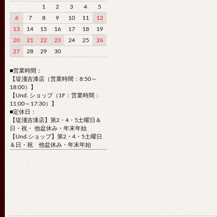
1
2
3
4
5
6
7
8
9
10
11
12
13
14
15
16
17
18
19
20
21
22
23
24
25
26
27
28
29
30
■営業時間：
【堤淺吉漆店（営業時間：8:50～
18:00）】
【Und. ショップ（1F：営業時間：
11:00～17:30）】
■定休日：
【堤淺吉漆店】第2・4・5土曜日＆
日・祝・ 他盆休み・年末年始
【Und.ショップ】第2・4・5土曜日
＆日・祝 他盆休み・年末年始