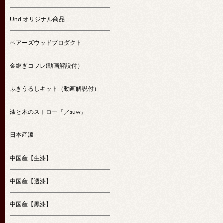
Und.オリジナル商品
ベアーズウッドプロダクト
金継ぎコフレ(動画解説付）
ふきうるしキット（動画解説付）
漆と木のストロー「／suw」
日本産漆
中国産【生漆】
中国産【透漆】
中国産【黒漆】