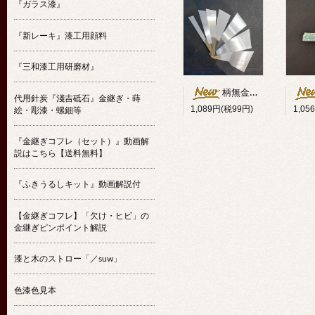
『ガラス漆』
『新レーキ』漆工用顔料
『三和漆工用研磨材』
柄無金ベラ斜型（ハガネ）
代用針炭『淺吉砥石』金継ぎ・蒔
1,089円(税99円)
1,05
絵・彫漆・螺鈿等
『金継ぎコフレ（セット）』動画解
説はこちら【送料無料】
『ふきうるしキット』動画解説付
【金継ぎコフレ】「欠け・ヒビ」の
金継ぎピンポイント解説
漆と木のストロー「／suw」
色漆色見本