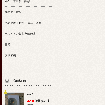
麻布・寒冷紗・紙類
天然炭・炭粉
その他漆工材料・道具・溶剤
ホルベイン製彩色絵の具
書籍
アサギ椀
Ranking
1
No.
金継ぎの技