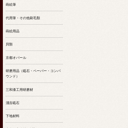
蒔絵筆
代用筆・その他刷毛類
蒔絵用品
貝類
京都オパール
研磨用品（砥石・ペーパー・コンパ
ウンド）
三和漆工用研磨材
淺吉砥石
下地材料