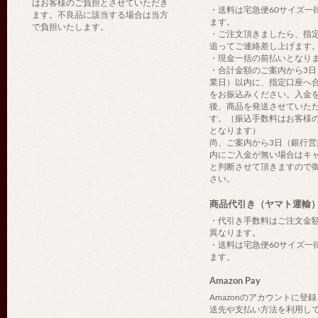
はお客様のご負担とさせていただき
・送料は宅急便60サイズ一
ます。不良品に該当する場合は当方
ます。
で負担いたします。
・ご注文頂きましたら、指
追ってご連絡差し上げます
・現金一括の前払いとなり
・合計金額のご案内から3日
業日）以内に、指定口座へ
をお振込みください。入金
後、商品を発送させていた
す。（振込手数料はお客様
となります）
尚、ご案内から3日（銀行営
内にご入金が無い場合はキ
と判断させて頂きますので
さい。
商品代引き（ヤマト運輸
・代引き手数料はご注文金
異なります。
・送料は宅急便60サイズ一
ます。
Amazon Pay
Amazonのアカウントに登
送先や支払い方法を利用し