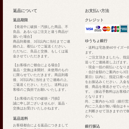
返品について
お支払い方法
返品期限
クレジット
【発送中に破損・汚損した商品、不
良品、あるいはご注文と違う商品が
届いた場合】
ゆうちょ銀行
商品到着後、3日以内に当社までご連
絡の上、着払いでご返送ください。
・送料は宅急便60サイズ一
ただちに、良品と交換、もしくは返
ます。
金させていただきます。
・ご注文頂きましたら、指
追ってご連絡差し上げます
【お客様のご都合による場合】
・現金一括の前払いとなり
返品・交換は未開封、未使用のもの
・合計金額のご案内から3日
に限らせていただきます。商品到着
業日）以内に、指定口座へ
後、3日以内に当社までご連絡の上、
をお振込みください。入金
ご返送ください。ただし、送料はお
後、商品を発送させていた
客様のご負担でお願いいたします。
す。（振込手数料はお客様
となります）
【お客様の元での破損・汚損】
尚、ご案内から3日（銀行営
誠に申し訳ございませんが、返品・
内にご入金が無い場合はキ
交換はお受けいたしかねます。
と判断させて頂きますので
さい。
返品送料
お客様都合による返品につきまして
銀行振込