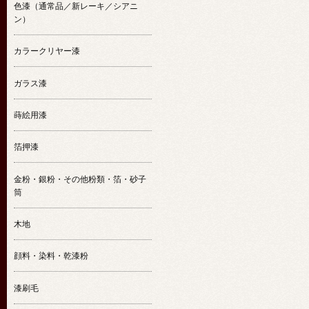
色漆（通常品／新レーキ／シアニ
ン）
カラークリヤー漆
ガラス漆
蒔絵用漆
箔押漆
金粉・銀粉・その他粉類・箔・砂子
筒
木地
顔料・染料・乾漆粉
漆刷毛