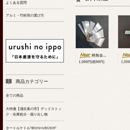
よくある質問
アルミ・竹粉筒の選び方
柄無金ベラ斜型（ハガネ）
1,089円(税99円)
1,05
商品カテゴリー
全ての商品
大特価【淺吉蚤の市】デッドストッ
ク・在庫処分・掘り出し物
タートルケトル“IRON×URUSHI”