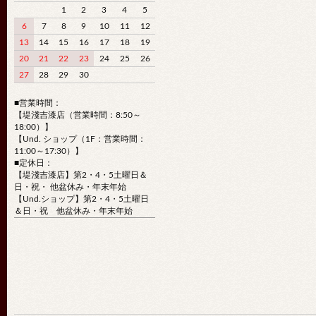
1
2
3
4
5
6
7
8
9
10
11
12
13
14
15
16
17
18
19
20
21
22
23
24
25
26
27
28
29
30
■営業時間：
【堤淺吉漆店（営業時間：8:50～
18:00）】
【Und. ショップ（1F：営業時間：
11:00～17:30）】
■定休日：
【堤淺吉漆店】第2・4・5土曜日＆
日・祝・ 他盆休み・年末年始
【Und.ショップ】第2・4・5土曜日
＆日・祝 他盆休み・年末年始