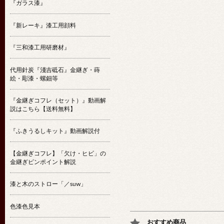
『ガラス漆』
『新レーキ』漆工用顔料
『三和漆工用研磨材』
代用針炭『淺吉砥石』金継ぎ・蒔
絵・彫漆・螺鈿等
『金継ぎコフレ（セット）』動画解
説はこちら【送料無料】
『ふきうるしキット』動画解説付
【金継ぎコフレ】「欠け・ヒビ」の
金継ぎピンポイント解説
漆と木のストロー「／suw」
色漆色見本
おすすめ商品