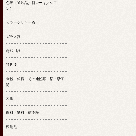
色漆（通常品／新レーキ／シアニ
ン）
カラークリヤー漆
ガラス漆
蒔絵用漆
箔押漆
金粉・銀粉・その他粉類・箔・砂子
筒
木地
顔料・染料・乾漆粉
漆刷毛