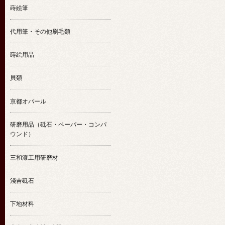
蒔絵筆
代用筆・その他刷毛類
蒔絵用品
貝類
京都オパール
研磨用品（砥石・ペーパー・コンパ
ウンド）
三和漆工用研磨材
淺吉砥石
下地材料