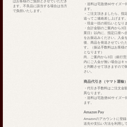
はお客様のご負担とさせていただき
・送料は宅急便60サイズ一
ます。不良品に該当する場合は当方
ます。
で負担いたします。
・ご注文頂きましたら、指
追ってご連絡差し上げます
・現金一括の前払いとなり
・合計金額のご案内から3日
業日）以内に、指定口座へ
をお振込みください。入金
後、商品を発送させていた
す。（振込手数料はお客様
となります）
尚、ご案内から3日（銀行営
内にご入金が無い場合はキ
と判断させて頂きますので
さい。
商品代引き（ヤマト運輸
・代引き手数料はご注文金
異なります。
・送料は宅急便60サイズ一
ます。
Amazon Pay
Amazonのアカウントに登
送先や支払い方法を利用し