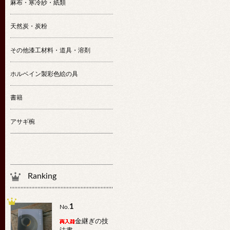
麻布・寒冷紗・紙類
天然炭・炭粉
その他漆工材料・道具・溶剤
ホルベイン製彩色絵の具
書籍
アサギ椀
Ranking
1
No.
金継ぎの技