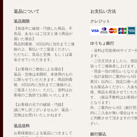
返品について
お支払い方法
返品期限
クレジット
【発送中に破損・汚損した商品、不
良品、あるいはご注文と違う商品が
届いた場合】
ゆうちょ銀行
商品到着後、3日以内に当社までご連
絡の上、着払いでご返送ください。
・送料は宅急便60サイズ一
ただちに、良品と交換、もしくは返
ます。
金させていただきます。
・ご注文頂きましたら、指
追ってご連絡差し上げます
【お客様のご都合による場合】
・現金一括の前払いとなり
返品・交換は未開封、未使用のもの
・合計金額のご案内から3日
に限らせていただきます。商品到着
業日）以内に、指定口座へ
後、3日以内に当社までご連絡の上、
をお振込みください。入金
ご返送ください。ただし、送料はお
後、商品を発送させていた
客様のご負担でお願いいたします。
す。（振込手数料はお客様
となります）
【お客様の元での破損・汚損】
尚、ご案内から3日（銀行営
誠に申し訳ございませんが、返品・
内にご入金が無い場合はキ
交換はお受けいたしかねます。
と判断させて頂きますので
さい。
返品送料
お客様都合による返品につきまして
銀行振込