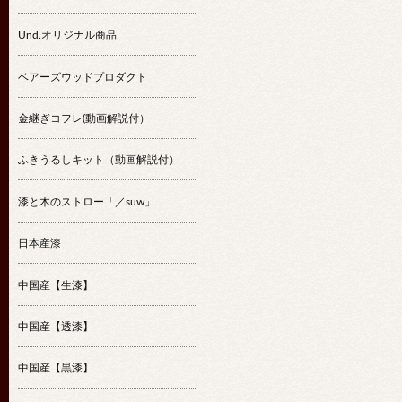
Und.オリジナル商品
ベアーズウッドプロダクト
金継ぎコフレ(動画解説付）
ふきうるしキット（動画解説付）
漆と木のストロー「／suw」
日本産漆
中国産【生漆】
中国産【透漆】
中国産【黒漆】