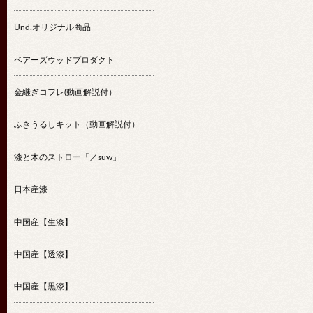
Und.オリジナル商品
ベアーズウッドプロダクト
金継ぎコフレ(動画解説付）
ふきうるしキット（動画解説付）
漆と木のストロー「／suw」
日本産漆
中国産【生漆】
中国産【透漆】
中国産【黒漆】