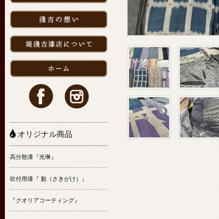
オリジナル商品
高分散漆『光琳』
吹付用漆『 魁（さきがけ）』
『クオリアコーティング』