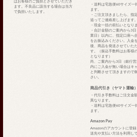
はお客様のご負担とさせていただき
・送料は宅急便60サイズ一
ます。不良品に該当する場合は当方
ます。
で負担いたします。
・ご注文頂きましたら、指
追ってご連絡差し上げます
・現金一括の前払いとなり
・合計金額のご案内から3日
業日）以内に、指定口座へ
をお振込みください。入金
後、商品を発送させていた
す。（振込手数料はお客様
となります）
尚、ご案内から3日（銀行営
内にご入金が無い場合はキ
と判断させて頂きますので
さい。
商品代引き（ヤマト運輸
・代引き手数料はご注文金
異なります。
・送料は宅急便60サイズ一
ます。
Amazon Pay
Amazonのアカウントに登
送先や支払い方法を利用し