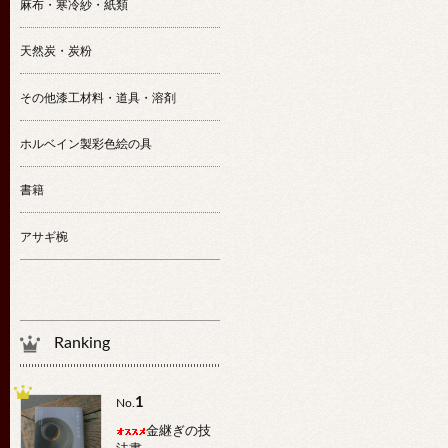
麻布・寒冷紗・紙類
天然炭・炭粉
その他漆工材料・道具・溶剤
ホルベイン製彩色絵の具
書籍
アサギ椀
Ranking
1
No.
金継ぎの技