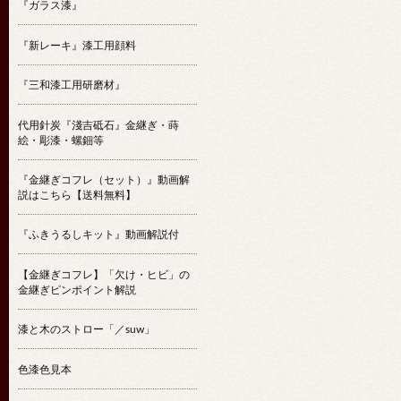
『ガラス漆』
『新レーキ』漆工用顔料
『三和漆工用研磨材』
代用針炭『淺吉砥石』金継ぎ・蒔
絵・彫漆・螺鈿等
『金継ぎコフレ（セット）』動画解
説はこちら【送料無料】
『ふきうるしキット』動画解説付
【金継ぎコフレ】「欠け・ヒビ」の
金継ぎピンポイント解説
漆と木のストロー「／suw」
色漆色見本