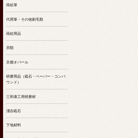
蒔絵筆
代用筆・その他刷毛類
蒔絵用品
貝類
京都オパール
研磨用品（砥石・ペーパー・コンパ
ウンド）
三和漆工用研磨材
淺吉砥石
下地材料