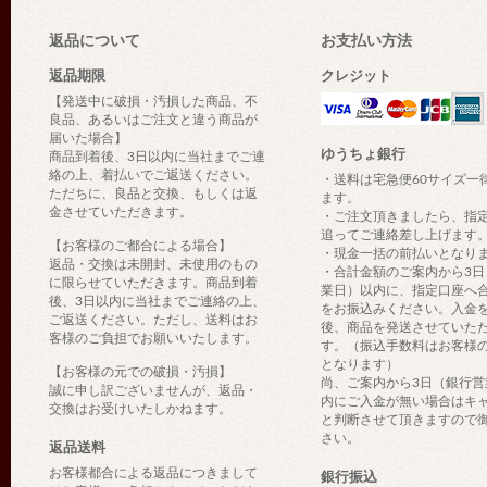
返品について
お支払い方法
返品期限
クレジット
【発送中に破損・汚損した商品、不
良品、あるいはご注文と違う商品が
届いた場合】
ゆうちょ銀行
商品到着後、3日以内に当社までご連
絡の上、着払いでご返送ください。
・送料は宅急便60サイズ一
ただちに、良品と交換、もしくは返
ます。
金させていただきます。
・ご注文頂きましたら、指
追ってご連絡差し上げます
【お客様のご都合による場合】
・現金一括の前払いとなり
返品・交換は未開封、未使用のもの
・合計金額のご案内から3日
に限らせていただきます。商品到着
業日）以内に、指定口座へ
後、3日以内に当社までご連絡の上、
をお振込みください。入金
ご返送ください。ただし、送料はお
後、商品を発送させていた
客様のご負担でお願いいたします。
す。（振込手数料はお客様
となります）
【お客様の元での破損・汚損】
尚、ご案内から3日（銀行営
誠に申し訳ございませんが、返品・
内にご入金が無い場合はキ
交換はお受けいたしかねます。
と判断させて頂きますので
さい。
返品送料
お客様都合による返品につきまして
銀行振込