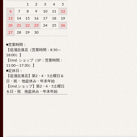
1
2
3
4
5
6
7
8
9
10
11
12
13
14
15
16
17
18
19
20
21
22
23
24
25
26
27
28
29
30
■営業時間：
【堤淺吉漆店（営業時間：8:50～
18:00）】
【Und. ショップ（1F：営業時間：
11:00～17:30）】
■定休日：
【堤淺吉漆店】第2・4・5土曜日＆
日・祝・ 他盆休み・年末年始
【Und.ショップ】第2・4・5土曜日
＆日・祝 他盆休み・年末年始