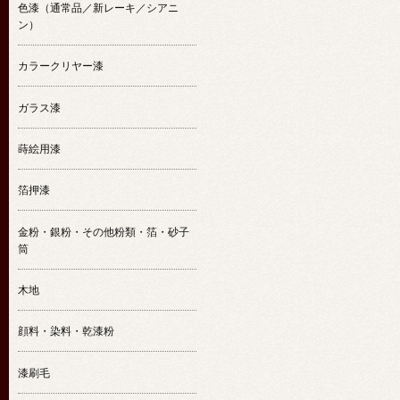
色漆（通常品／新レーキ／シアニ
ン）
カラークリヤー漆
ガラス漆
蒔絵用漆
箔押漆
金粉・銀粉・その他粉類・箔・砂子
筒
木地
顔料・染料・乾漆粉
漆刷毛