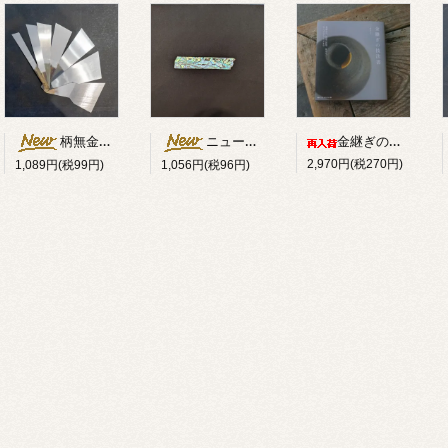
柄無金ベラ斜型（ハガネ）
ニュージーランド貝うす貝0.1mm厚 約20×90mm
金継ぎの技法書
2,970円(税270円)
1,089円(税99円)
1,056円(税96円)