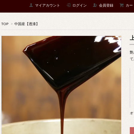
マイアカウント
ログイン
会員登録
カー
TOP
>
中国産【透漆】
艶
て
オ