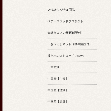
Und.オリジナル商品
ベアーズウッドプロダクト
金継ぎコフレ(動画解説付）
ふきうるしキット（動画解説付）
漆と木のストロー「／suw」
日本産漆
中国産【生漆】
中国産【透漆】
中国産【黒漆】