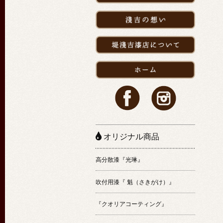
オリジナル商品
高分散漆『光琳』
吹付用漆『 魁（さきがけ）』
『クオリアコーティング』