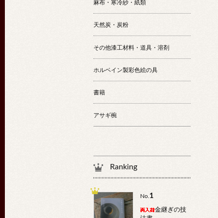
麻布・寒冷紗・紙類
天然炭・炭粉
その他漆工材料・道具・溶剤
ホルベイン製彩色絵の具
書籍
アサギ椀
Ranking
1
No.
金継ぎの技