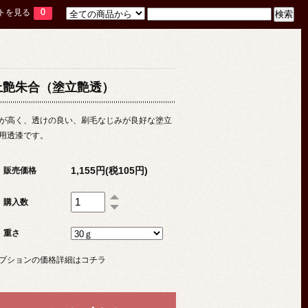
トを見る
0
上艶朱合（塗立艶透）
が高く、透けの良い、刷毛なじみが良好な塗立
用透漆です。
1,155円(税105円)
販売価格
購入数
重さ
プションの価格詳細はコチラ