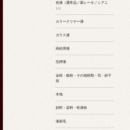
色漆（通常品／新レーキ／シアニ
ン）
カラークリヤー漆
ガラス漆
蒔絵用漆
箔押漆
金粉・銀粉・その他粉類・箔・砂子
筒
木地
顔料・染料・乾漆粉
漆刷毛