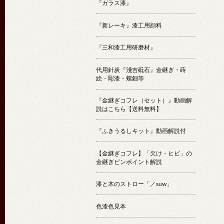
『ガラス漆』
『新レーキ』漆工用顔料
『三和漆工用研磨材』
代用針炭『淺吉砥石』金継ぎ・蒔
絵・彫漆・螺鈿等
『金継ぎコフレ（セット）』動画解
説はこちら【送料無料】
『ふきうるしキット』動画解説付
【金継ぎコフレ】「欠け・ヒビ」の
金継ぎピンポイント解説
漆と木のストロー「／suw」
色漆色見本