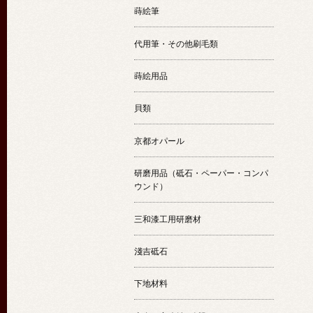
蒔絵筆
代用筆・その他刷毛類
蒔絵用品
貝類
京都オパール
研磨用品（砥石・ペーパー・コンパ
ウンド）
三和漆工用研磨材
淺吉砥石
下地材料