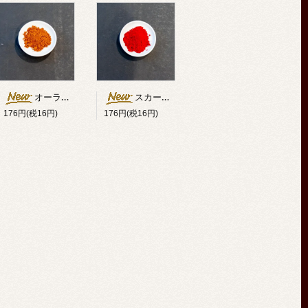
オーラミン（黄染料）
スカーレット（赤染料）
176円(税16円)
176円(税16円)