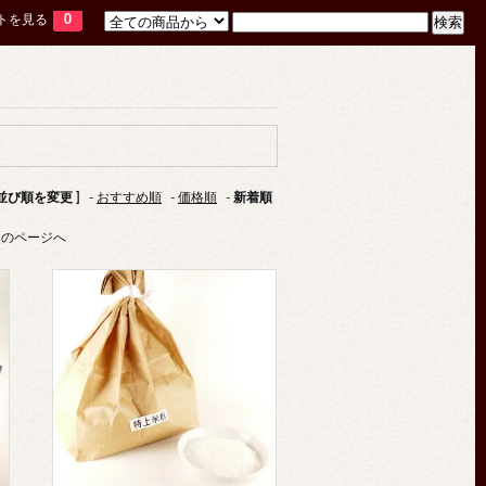
トを見る
0
 並び順を変更 ]
-
おすすめ順
-
価格順
-
新着順
次のページへ