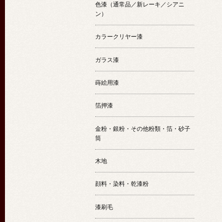
色漆（通常品／新レーキ／シアニ
ン）
カラークリヤー漆
ガラス漆
蒔絵用漆
箔押漆
金粉・銀粉・その他粉類・箔・砂子
筒
木地
顔料・染料・乾漆粉
漆刷毛