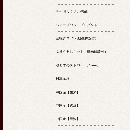
Und.オリジナル商品
ベアーズウッドプロダクト
金継ぎコフレ(動画解説付）
ふきうるしキット（動画解説付）
漆と木のストロー「／suw」
日本産漆
中国産【生漆】
中国産【透漆】
中国産【黒漆】