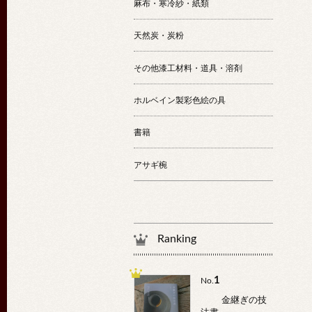
麻布・寒冷紗・紙類
天然炭・炭粉
その他漆工材料・道具・溶剤
ホルベイン製彩色絵の具
書籍
アサギ椀
Ranking
1
No.
金継ぎの技