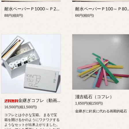
耐水ペーパーＰ1000～Ｐ2000 バラ売り
耐水ペーパーＰ100～Ｐ
88円(税8円)
66円(税6円)
淺吉砥石（コフレ）
金継ぎコフレ（動画解説付）
1,650円(税150円)
16,500円(税1,500円)
金継ぎに針炭に代わる画期的砥石
コフレとは小さな宝箱。 まるで宝
箱を開けるかのようにワクワクする
ようなセットが出来上がりました。