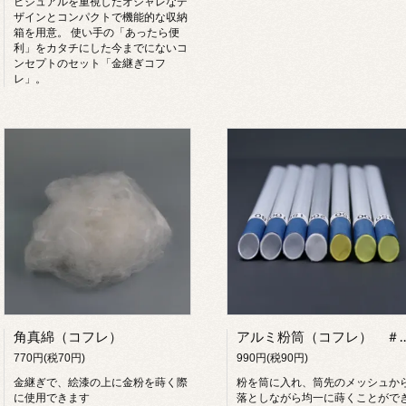
ビジュアルを重視したオシャレなデ
ザインとコンパクトで機能的な収納
箱を用意。 使い手の「あったら便
利」をカタチにした今までにないコ
ンセプトのセット「金継ぎコフ
レ」。
角真綿（コフレ）
アルミ粉筒（コフレ） ＃80＃100＃150＃2
770円(税70円)
990円(税90円)
金継ぎで、絵漆の上に金粉を蒔く際
粉を筒に入れ、筒先のメッシュか
に使用できます
落としながら均一に蒔くことがで