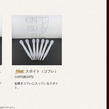
スポイト（コフレ）
110円(税10円)
プ
金継ぎコフレに入っているスポイ
ト。
次のページへ