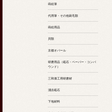
蒔絵筆
代用筆・その他刷毛類
蒔絵用品
貝類
京都オパール
研磨用品（砥石・ペーパー・コンパ
ウンド）
三和漆工用研磨材
淺吉砥石
下地材料