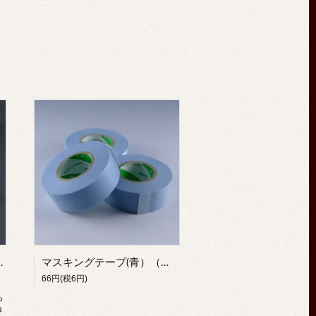
00＃250＃300＃350
マスキングテープ(青）（コフレ）
66円(税6円)
ら
き