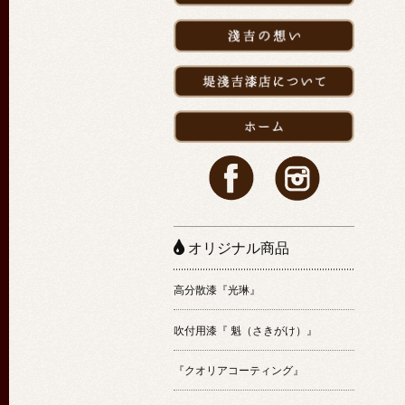
オリジナル商品
高分散漆『光琳』
吹付用漆『 魁（さきがけ）』
『クオリアコーティング』