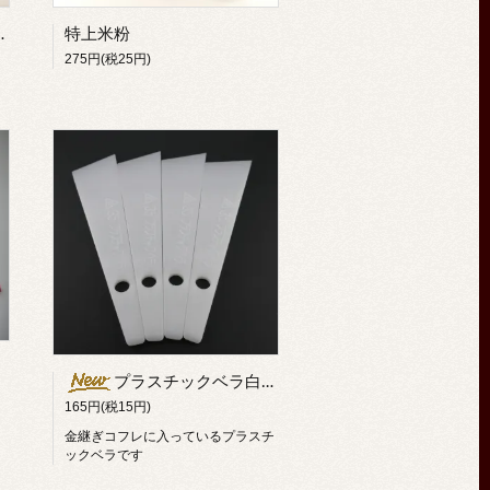
800 バラ売り
特上米粉
275円(税25円)
プラスチックベラ白35㎜巾（コフレ）
165円(税15円)
金継ぎコフレに入っているプラスチ
ックベラです