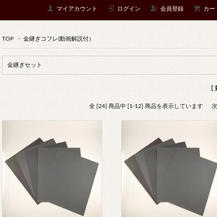
マイアカウント
ログイン
会員登録
カー
TOP
>
金継ぎコフレ(動画解説付）
金継ぎセット
[
全 [24] 商品中 [1-12] 商品を表示しています