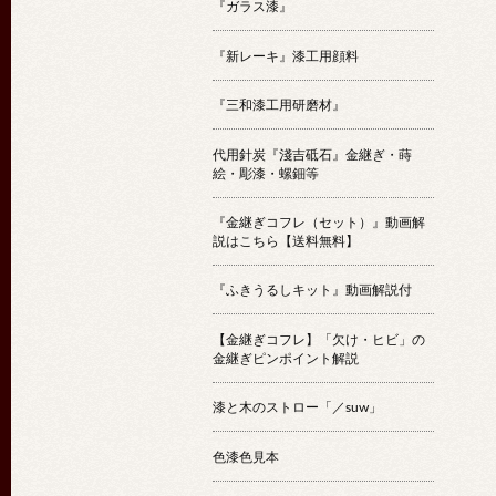
『ガラス漆』
『新レーキ』漆工用顔料
『三和漆工用研磨材』
代用針炭『淺吉砥石』金継ぎ・蒔
絵・彫漆・螺鈿等
『金継ぎコフレ（セット）』動画解
説はこちら【送料無料】
『ふきうるしキット』動画解説付
【金継ぎコフレ】「欠け・ヒビ」の
金継ぎピンポイント解説
漆と木のストロー「／suw」
色漆色見本