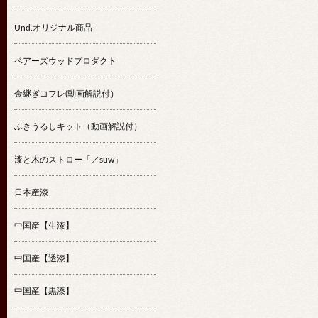
Und.オリジナル商品
ベアーズウッドプロダクト
金継ぎコフレ(動画解説付）
ふきうるしキット（動画解説付）
漆と木のストロー「／suw」
日本産漆
中国産【生漆】
中国産【透漆】
中国産【黒漆】