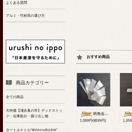
よくある質問
アルミ・竹粉筒の選び方
おすすめ商品
商品カテゴリー
全ての商品
大特価【淺吉蚤の市】デッドストッ
柄無金ベラ斜型（ハガネ）
ク・在庫処分・掘り出し物
1,089円(税99円)
1,05
タートルケトル“IRON×URUSHI”