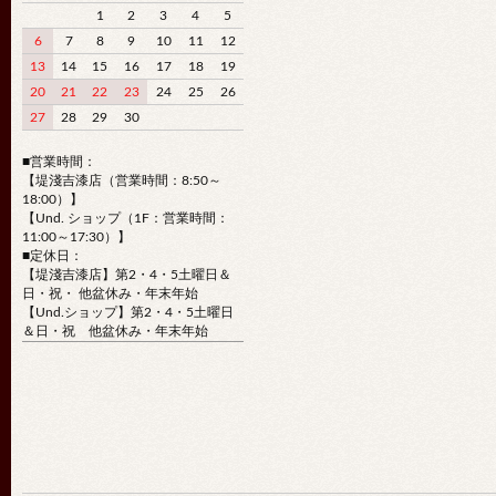
1
2
3
4
5
6
7
8
9
10
11
12
13
14
15
16
17
18
19
20
21
22
23
24
25
26
27
28
29
30
■営業時間：
【堤淺吉漆店（営業時間：8:50～
18:00）】
【Und. ショップ（1F：営業時間：
11:00～17:30）】
■定休日：
【堤淺吉漆店】第2・4・5土曜日＆
日・祝・ 他盆休み・年末年始
【Und.ショップ】第2・4・5土曜日
＆日・祝 他盆休み・年末年始