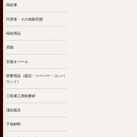
蒔絵筆
代用筆・その他刷毛類
蒔絵用品
貝類
京都オパール
研磨用品（砥石・ペーパー・コンパ
ウンド）
三和漆工用研磨材
淺吉砥石
下地材料