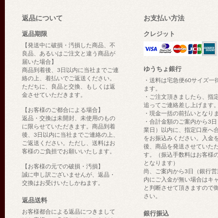
返品について
お支払い方法
返品期限
クレジット
【発送中に破損・汚損した商品、不
良品、あるいはご注文と違う商品が
届いた場合】
ゆうちょ銀行
商品到着後、3日以内に当社までご連
絡の上、着払いでご返送ください。
・送料は宅急便60サイズ一
ただちに、良品と交換、もしくは返
ます。
金させていただきます。
・ご注文頂きましたら、指
追ってご連絡差し上げます
【お客様のご都合による場合】
・現金一括の前払いとなり
返品・交換は未開封、未使用のもの
・合計金額のご案内から3日
に限らせていただきます。商品到着
業日）以内に、指定口座へ
後、3日以内に当社までご連絡の上、
をお振込みください。入金
ご返送ください。ただし、送料はお
後、商品を発送させていた
客様のご負担でお願いいたします。
す。（振込手数料はお客様
となります）
【お客様の元での破損・汚損】
尚、ご案内から3日（銀行営
誠に申し訳ございませんが、返品・
内にご入金が無い場合はキ
交換はお受けいたしかねます。
と判断させて頂きますので
さい。
返品送料
お客様都合による返品につきまして
銀行振込