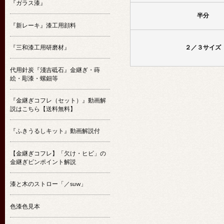
『ガラス漆』
半分
『新レーキ』漆工用顔料
『三和漆工用研磨材』
２／３サイズ
代用針炭『淺吉砥石』金継ぎ・蒔
絵・彫漆・螺鈿等
『金継ぎコフレ（セット）』動画解
説はこちら【送料無料】
『ふきうるしキット』動画解説付
【金継ぎコフレ】「欠け・ヒビ」の
金継ぎピンポイント解説
漆と木のストロー「／suw」
色漆色見本