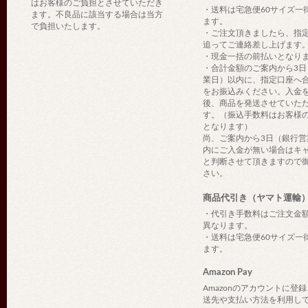
はお客様のご負担とさせていただき
・送料は宅急便60サイズ一
ます。不良品に該当する場合は当方
ます。
で負担いたします。
・ご注文頂きましたら、指
追ってご連絡差し上げます
・現金一括の前払いとなり
・合計金額のご案内から3日
業日）以内に、指定口座へ
をお振込みください。入金
後、商品を発送させていた
す。（振込手数料はお客様
となります）
尚、ご案内から3日（銀行営
内にご入金が無い場合はキ
と判断させて頂きますので
さい。
商品代引き（ヤマト運輸
・代引き手数料はご注文金
異なります。
・送料は宅急便60サイズ一
ます。
Amazon Pay
Amazonのアカウントに登
送先や支払い方法を利用し