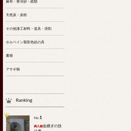
麻布・寒冷紗・紙類
天然炭・炭粉
その他漆工材料・道具・溶剤
ホルベイン製彩色絵の具
書籍
アサギ椀
Ranking
1
No.
金継ぎの技