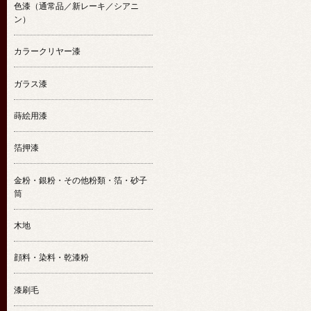
色漆（通常品／新レーキ／シアニ
ン）
カラークリヤー漆
ガラス漆
蒔絵用漆
箔押漆
金粉・銀粉・その他粉類・箔・砂子
筒
木地
顔料・染料・乾漆粉
漆刷毛